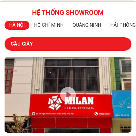
HỆ THỐNG SHOWROOM
HÀ NỘI
HỒ CHÍ MINH
QUẢNG NINH
HẢI PHÒNG
CẦU GIẤY