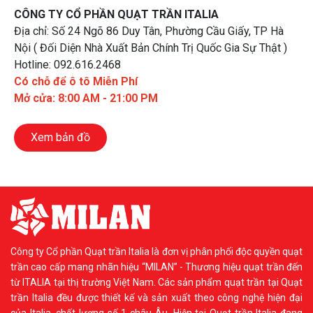
CÔNG TY CỔ PHẦN QUẠT TRẦN ITALIA
Địa chỉ: Số 24 Ngõ 86 Duy Tân, Phường Cầu Giấy, TP Hà
Nội ( Đối Diện Nhà Xuất Bản Chính Trị Quốc Gia Sự Thật )
Hotline: 092.616.2468
Có chỗ để ô tô Miễn Phí
Mở cửa: 8:00 AM - 21:00 PM
Xem bản đồ
Công ty Cổ phần Quạt trần Italia là đơn vị phân phối độc quyền quạt
trần cao cấp mang nhãn hiệu “MILAN” - Thương hiệu quạt trần đến
từ ITALIA tại thị trường Việt Nam. Các sản phẩm quạt trần tại Quạt
trần Italia đều được thiết kế và sản xuất theo công nghệ hiện đại
của Italia, chất lượng số 1 châu Âu. Hiện tại Quạt trần Italia đang