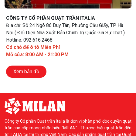
CÔNG TY CỔ PHẦN QUẠT TRẦN ITALIA
Địa chỉ: Số 24 Ngõ 86 Duy Tân, Phường Cầu Giấy, TP Hà
Nội ( Đối Diện Nhà Xuất Bản Chính Trị Quốc Gia Sự Thật )
Hotline: 092.616.2468
Có chỗ để ô tô Miễn Phí
Mở cửa: 8:00 AM - 21:00 PM
Xem bản đồ
Công ty Cổ phần Quạt trần Italia là đơn vị phân phối độc quyền quạt
trần cao cấp mang nhãn hiệu “MILAN” - Thương hiệu quạt trần đến
từ ITALIA tại thị trường Việt Nam. Các sản phẩm quạt trần tại Quạt