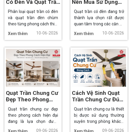
Có Đèn Và Quạt Trần
Nên Mua Sử Dụng
Đèn Chùm
Không?
Phân loại quạt trần có đèn
Quạt trần có đèn đang trở
và quạt trần đèn chùm
thành lựa chọn rất được
theo từng phong cách thiết
quan tâm trong các căn hộ
kế, ưu nhược điểm và ứng
chung cư, nhà phố hiện đại,
10-06-2026
10-06-2026
Xem thêm
Xem thêm
dụng thực tế để dễ dàng
phòng khách sang trọng và
lựa chọn mẫu quạt phù
cả những không gian cần
hợp cho phòng khách,
tối ưu diện tích lắp đặt.
chung cư và biệt thự.
Quạt Trần Chung Cư
Cách Vệ Sinh Quạt
Đẹp Theo Phong
Trần Chung Cư Đúng
Cách Hiện Đại
Cách
Quạt trần chung cư đẹp
Quạt trần chung cư là thiết
theo phong cách hiện đại
bị được sử dụng thường
đang là lựa chọn được
xuyên trong phòng khách,
nhiều gia đình sử dụng khi
phòng ngủ và các không
09-06-2026
09-06-2026
Xem thêm
Xem thêm