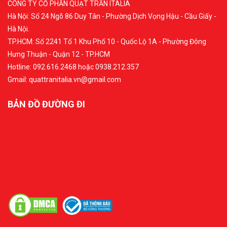
CÔNG TY CỔ PHẦN QUẠT TRẦN ITALIA
Hà Nội: Số 24 Ngõ 86 Duy Tân - Phường Dịch Vọng Hậu - Cầu Giấy -
Hà Nội.
TP.HCM: Số 2241 Tổ 1 Khu Phố 10 - Quốc Lộ 1A - Phường Đông
Hưng Thuận - Quận 12 - TP.HCM
Hotline: 092.616.2468 hoặc 0938.212.357
Gmail: quattranitalia.vn@gmail.com
BẢN ĐỒ ĐƯỜNG ĐI