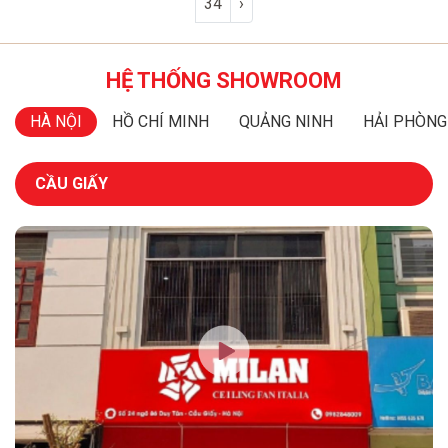
34
›
HỆ THỐNG SHOWROOM
HÀ NỘI
HỒ CHÍ MINH
QUẢNG NINH
HẢI PHÒNG
CẦU GIẤY