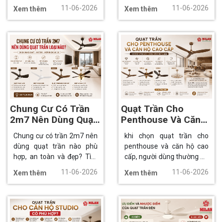
mẫu quạt phù hợp với căn
tìm hiểu ưu điểm, khả năng
11-06-2026
11-06-2026
Xem thêm
Xem thêm
hộ, từ kích thước, động cơ,
làm mát, tính thẩm mỹ và
chất liệu cánh đến thiết kế
kinh nghiệm lựa chọn mẫu
và khả năng tiết kiệm điện.
quạt phù hợp cho ngôi nhà.
Chung Cư Có Trần
Quạt Trần Cho
2m7 Nên Dùng Quạt
Penthouse Và Căn
Trần Loại Nào?
Hộ Cao Cấp Nên
Chung cư có trần 2m7 nên
khi chọn quạt trần cho
Chọn Mẫu Nào?
dùng quạt trần nào phù
penthouse và căn hộ cao
hợp, an toàn và đẹp? Tìm
cấp, người dùng thường ưu
hiểu cách chọn mẫu quạt
tiên các mẫu vừa đẹp, vừa
11-06-2026
11-06-2026
Xem thêm
Xem thêm
gọn, êm và tiết kiệm điện
êm, vừa có giá trị trang trí
cho căn hộ hiện đại.
rõ rệt.