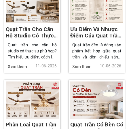
Quạt Trần Cho Căn
Ưu Điểm Và Nhược
Hộ Studio Có Thực
Điểm Của Quạt Trần
Sự Phù Hợp?
Đèn
Quạt trần cho căn hộ
Quạt trần đèn là dòng sản
studio có thực sự phù hợp?
phẩm kết hợp giữa quạt
Tìm hiểu ưu điểm, cách lựa
trần và đèn chiếu sáng,
chọn kích thước, kiểu dáng,
giúp tối ưu công năng
11-06-2026
10-06-2026
Xem thêm
Xem thêm
công suất và mẫu quạt
trong cùng một thiết bị,
trần hiện đại giúp tối ưu
đây là mẫu thiết kế mang
không gian sống nhỏ.
tính đột phá phù hợp cho
nhiều không gian sử dụng.
Phân Loại Quạt Trần
Quạt Trần Có Đèn Có