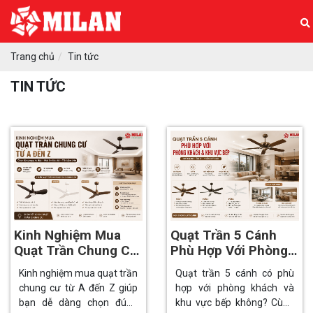
Trang chủ
Tin tức
TIN TỨC
Kinh Nghiệm Mua
Quạt Trần 5 Cánh
Quạt Trần Chung Cư
Phù Hợp Với Phòng
Từ A Đến Z
Khách Và Khu Vực
Kinh nghiệm mua quạt trần
Quạt trần 5 cánh có phù
Bếp
chung cư từ A đến Z giúp
hợp với phòng khách và
bạn dễ dàng chọn đúng
khu vực bếp không? Cùng