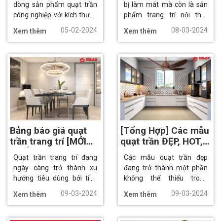
dòng sản phẩm quạt trần
bị làm mát mà còn là sản
công nghiệp với kích thước
phẩm trang trí nội thất
lớn hơn so với các dòng
sang trọng, độc đáo được
05-02-2024
08-03-2024
Xem thêm
Xem thêm
quạt trần thông thường.
nhiều người tiêu dùng sử
Quạt thường có sải cánh
dụng. Hiện nay, trên thị
lớn với đường kính cánh từ
trường xuất hiện nhiều nơi
1m5 trở lên. Với sải cánh
bán quạt trần trang trí với
rộng giúp quạt tạo ra luồng
mẫu mã và kiểu dáng khác
gió mạnh giúp làm mát mẻ
nhau. Tuy nhiên, đâu mới là
và làm lạnh không gian
địa chỉ bán quạt trần trang
một cách hiệu quat.
trí uy tín, chất lượng, giá
thành hợp lý?
Bảng báo giá quạt
[Tổng Hợp] Các mẫu
trần trang trí [MỚI
quạt trần ĐẸP, HOT,
NHẤT 2026]
SANG nhất hiện nay
Quạt trần trang trí đang
Các mẫu quạt trần đẹp
ngày càng trở thành xu
đang trở thành một phần
hướng tiêu dùng bởi tính
không thể thiếu trong
năng làm mát cũng như
không gian sống hiện đại.
09-03-2024
09-03-2024
Xem thêm
Xem thêm
trang trí nội thất nổi bật.
Không chỉ đơn thuần là
Báo giá quạt trần trang trí
một thiết bị làm mát, quạt
cũng rất được quan tâm
trần còn là một điểm nhấn