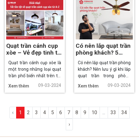
bởi người tiêu dùng.
thẩm mỹ và phong cách
riêng biệt cho ngôi nhà của
bạn.
Quạt trần cánh cụp
Có nên lắp quạt trần
xòe – Vẻ đẹp tinh tế
phòng khách? 5
cho không gian sống
tuyệt chiêu lắp quạt
Quạt trần cánh cụp xòe là
Có nên lắp quạt trần phòng
hiện đại
trần bạn nên biết
một trong những loại quạt
khách? Nên lưu ý gì khi lắp
trần phổ biến nhất trên thị
quạt trần trong phòng
trường hiện nay. Loại quạt
khách? Có những bí quyết
09-03-2024
09-03-2024
Xem thêm
Xem thêm
này được ưa chuộng bởi
nào lựa chọn mẫu quạt
thiết kế đẹp mắt, sang
trần cho phòng khách phù
trọng, khả năng làm mát
hợp? Là những câu hỏi
hiệu quả và giá thành hợp
được nhiều khách hàng
‹
1
2
3
4
5
6
7
8
9
10
...
33
34
lý.
quan tâm khi lựa chọn
mua sản phẩm. Bởi ngoài
›
tính năng làm mát, thì tính
thẩm mỹ, chất lượng và sự