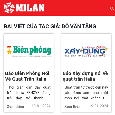
BÀI VIẾT CỦA TÁC GIẢ: ĐỖ VĂN TĂNG
Báo Biên Phòng Nói
Báo Xây dựng nói về
Về Quạt Trần Italia
quạt trần Italia
Thời gian gần đây quạt
Quạt trần từ trước đến nay
trần Italia FENGYE đang
vẫn được xem như một
trỗi dậy, trở thành xu
món nội thất không thể
hướng nội thất thời đại
thiếu trong mỗi gia đình
19-01-2024
19-01-2024
Xem thêm
Xem thêm
mới. Cùng tìm hiểu bài viết
Việt. Với sự phát triển của
dưới đây để biết được vì
công nghệ, trên thị trường