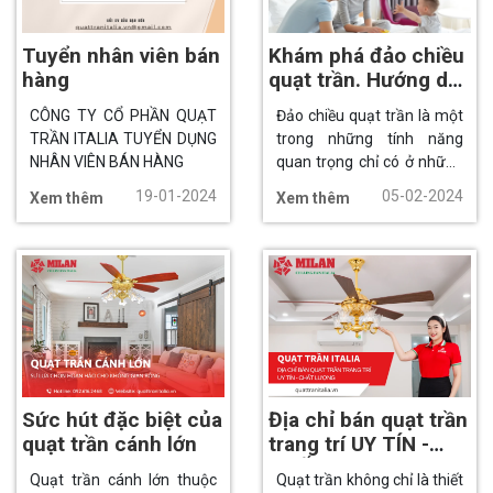
quạt trần bán chạy hàng
đầu hiện nay? Hãy cùng
Tuyển nhân viên bán
Khám phá đảo chiều
tìm hiểu trong bài viết dưới
đây.
hàng
quạt trần. Hướng dẫn
cách đổi chiều quay
CÔNG TY CỔ PHẦN QUẠT
Đảo chiều quạt trần là một
của quạt
TRẦN ITALIA TUYỂN DỤNG
trong những tính năng
NHÂN VIÊN BÁN HÀNG
quan trọng chỉ có ở những
dòng sản phẩm cao cấp,
19-01-2024
05-02-2024
Xem thêm
Xem thêm
giúp tối ưu hóa hiệu suất
của quạt và phản ánh sự
linh hoạt trong sử dụng.
Chế độ này giúp thay đổi
hướng quay của cánh quạt,
điều này có thể được thực
hiện thông qua công tắc
đảo chiều quạt trần hoặc
điều khiển từ xa.
Sức hút đặc biệt của
Địa chỉ bán quạt trần
quạt trần cánh lớn
trang trí UY TÍN -
CHẤT LƯỢNG nhất
Quạt trần cánh lớn thuộc
Quạt trần không chỉ là thiết
hiện nay