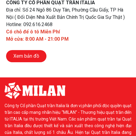
CÔNG TY CỔ PHẦN QUẠT TRẦN ITALIA
Địa chỉ: Số 24 Ngõ 86 Duy Tân, Phường Cầu Giấy, TP Hà
Nội ( Đối Diện Nhà Xuất Bản Chính Trị Quốc Gia Sự Thật )
Hotline: 092.616.2468
Có chỗ để ô tô Miễn Phí
Mở cửa: 8:00 AM - 21:00 PM
Xem bản đồ
Công ty Cổ phần Quạt trần Italia là đơn vị phân phối độc quyền quạt
trần cao cấp mang nhãn hiệu “MILAN” - Thương hiệu quạt trần đến
từ ITALIA tại thị trường Việt Nam. Các sản phẩm quạt trần tại Quạt
trần Italia đều được thiết kế và sản xuất theo công nghệ hiện đại
của Italia, chất lượng số 1 châu Âu. Hiện tại Quạt trần Italia đang