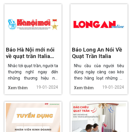
sao quạt trần Italia FENGYE
càng ngày càng xuất hiện
lại được mọi người đánh
nhiều mẫu quạt trần với
giá cao tới vậy.
kiểu dáng và kích thước
khác nhau, đáp ứng nhu
cầu của người sử dụng.
Báo Hà Nội mới nói
Báo Long An Nói Về
về quạt trần Italia
Quạt Trần Italia
Milan
Nhắc tới quạt trần, người ta
Nhu cầu của người tiêu
thường nghĩ ngay đến
dùng ngày càng cao kéo
những thương hiệu nổi
theo hàng loạt những xu
tiếng trên toàn thế giới từ
hướng mới, trong đó không
19-01-2024
19-01-2024
Xem thêm
Xem thêm
các quốc gia khác nhau
thể không nhắc tới thiết bị
như: Đức, Mỹ, Nhật Bản…
quạt trần trang trí. Ngoài
Và trong số đó, không thể
những ưu điểm trong việc
không kể đến quạt trần
làm mát, chúng còn được
MILAN đến từ Italia. Vậy vì
mệnh danh là điểm nhấn
sao Quạt trần Italia Milan là
trang trí không gian thêm
một trong những dòng
phần lộng lẫy hơn.