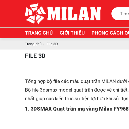
TRANG CHỦ
GIỚI THIỆU
PHONG CÁCH Q
Trang chủ
File 3D
FILE 3D
Tổng hợp bộ file các mẫu quạt trần MILAN dưới
Bộ file 3dsmax model quạt trần được vẽ chi tiết
nhất giúp các kiến trúc sư tiện lợi hơn khi sử d
1. 3DSMAX Quạt trần mạ vàng Milan FY968