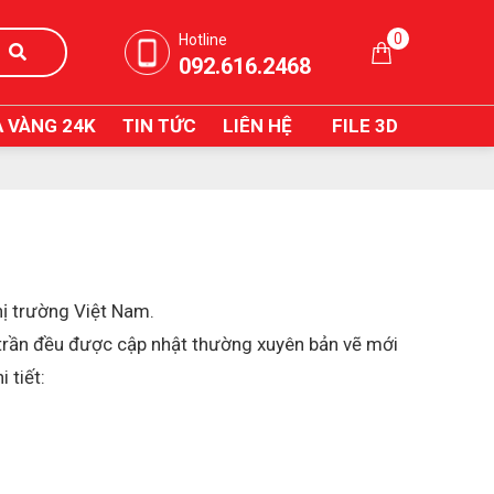
0
Hotline
092.616.2468
 VÀNG 24K
TIN TỨC
LIÊN HỆ
FILE 3D
thị trường Việt Nam.
t trần đều được cập nhật thường xuyên bản vẽ mới
 tiết: