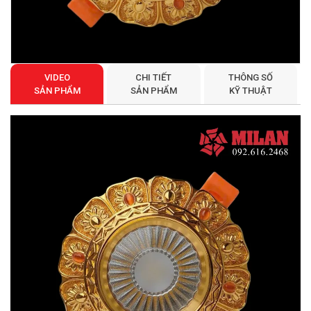
VIDEO
CHI TIẾT
THÔNG SỐ
SẢN PHẨM
SẢN PHẨM
KỸ THUẬT