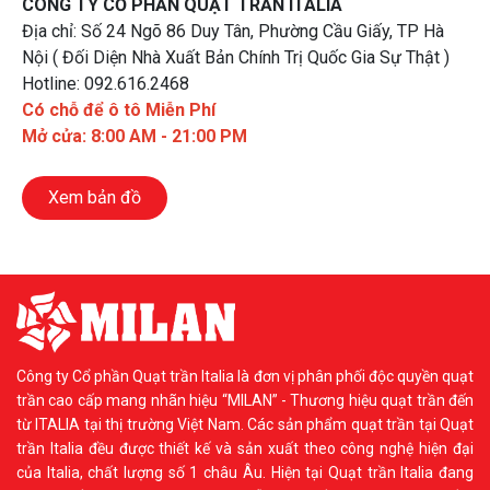
CÔNG TY CỔ PHẦN QUẠT TRẦN ITALIA
Địa chỉ: Số 24 Ngõ 86 Duy Tân, Phường Cầu Giấy, TP Hà
Nội ( Đối Diện Nhà Xuất Bản Chính Trị Quốc Gia Sự Thật )
Hotline: 092.616.2468
Có chỗ để ô tô Miễn Phí
Mở cửa: 8:00 AM - 21:00 PM
Xem bản đồ
Công ty Cổ phần Quạt trần Italia là đơn vị phân phối độc quyền quạt
trần cao cấp mang nhãn hiệu “MILAN” - Thương hiệu quạt trần đến
từ ITALIA tại thị trường Việt Nam. Các sản phẩm quạt trần tại Quạt
trần Italia đều được thiết kế và sản xuất theo công nghệ hiện đại
của Italia, chất lượng số 1 châu Âu. Hiện tại Quạt trần Italia đang