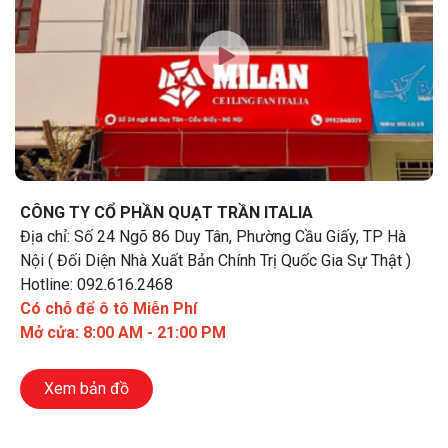
CÔNG TY CỔ PHẦN QUẠT TRẦN ITALIA
Địa chỉ: Số 24 Ngõ 86 Duy Tân, Phường Cầu Giấy, TP Hà
Nội ( Đối Diện Nhà Xuất Bản Chính Trị Quốc Gia Sự Thật )
Hotline: 092.616.2468
Có chỗ để ô tô Miễn Phí
Mở cửa: 8:00 AM - 21:00 PM
Xem bản đồ