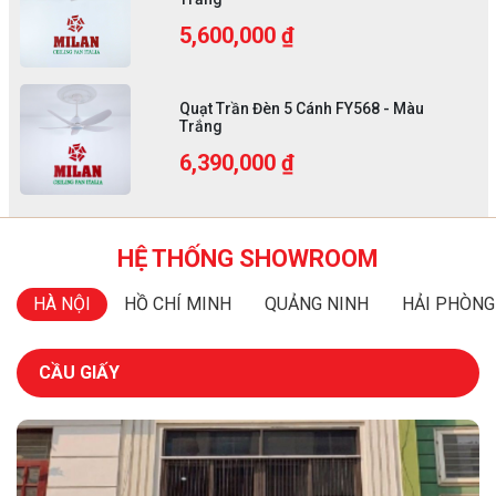
5,600,000 ₫
Quạt Trần Đèn 5 Cánh FY568 - Màu
Trắng
6,390,000 ₫
HỆ THỐNG SHOWROOM
HÀ NỘI
HỒ CHÍ MINH
QUẢNG NINH
HẢI PHÒNG
CẦU GIẤY