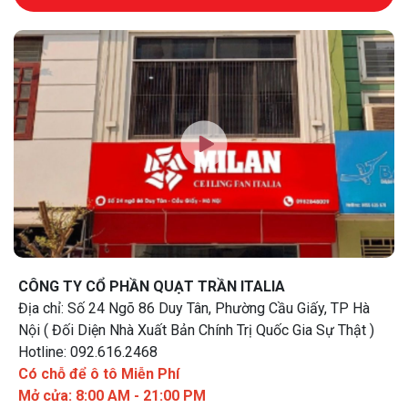
CÔNG TY CỔ PHẦN QUẠT TRẦN ITALIA
Địa chỉ: Số 24 Ngõ 86 Duy Tân, Phường Cầu Giấy, TP Hà
Nội ( Đối Diện Nhà Xuất Bản Chính Trị Quốc Gia Sự Thật )
Hotline: 092.616.2468
Có chỗ để ô tô Miễn Phí
Mở cửa: 8:00 AM - 21:00 PM