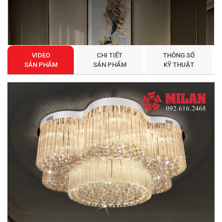
VIDEO
CHI TIẾT
THÔNG SỐ
SẢN PHẨM
SẢN PHẨM
KỸ THUẬT