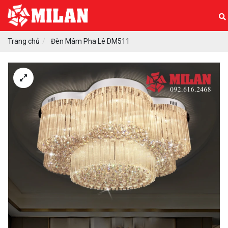
Trang chủ
Đèn Mâm Pha Lê DM511