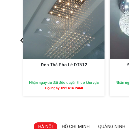
1
Đèn Thả Pha Lê DT512
khu vực
Nhận ngay ưu đãi độc quyền theo khu vực
Nhận ng
Gọi ngay:
092 616 2468
HÀ NỘI
HỒ CHÍ MINH
QUẢNG NINH