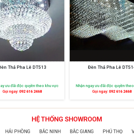
Đèn Thả Pha Lê DT513
Đèn Thả Pha Lê DT51
ay ưu đãi độc quyền theo khu vực
Nhận ngay ưu đãi độc quyền theo
Gọi ngay:
092 616 2468
Gọi ngay:
092 616 2468
HỆ THỐNG SHOWROOM
HẢI PHÒNG
BẮC NINH
BẮC GIANG
PHÚ THỌ