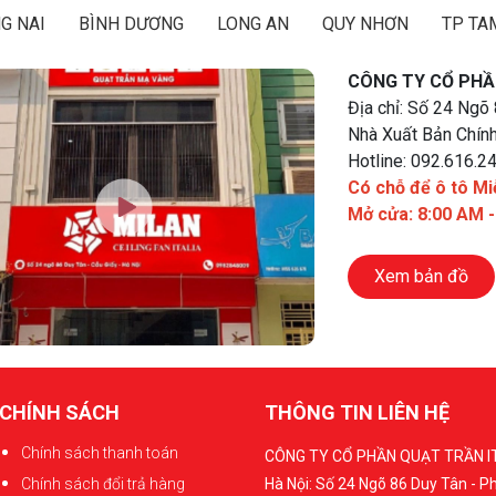
G NAI
BÌNH DƯƠNG
LONG AN
QUY NHƠN
TP TA
CÔNG TY CỔ PHẦ
Địa chỉ: Số 24 Ngõ
Nhà Xuất Bản Chính
Hotline: 092.616.2
Có chỗ để ô tô Mi
Mở cửa: 8:00 AM 
Xem bản đồ
CHÍNH SÁCH
THÔNG TIN LIÊN HỆ
Chính sách thanh toán
CÔNG TY CỔ PHẦN QUẠT TRẦN I
Chính sách đổi trả hàng
Hà Nội: Số 24 Ngõ 86 Duy Tân - 