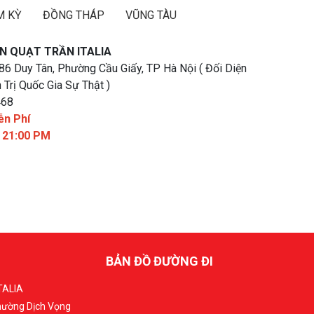
M KỲ
ĐỒNG THÁP
VŨNG TÀU
N QUẠT TRẦN ITALIA
 86 Duy Tân, Phường Cầu Giấy, TP Hà Nội ( Đối Diện
 Trị Quốc Gia Sự Thật )
468
ễn Phí
- 21:00 PM
BẢN ĐỒ ĐƯỜNG ĐI
TALIA
Phường Dịch Vọng