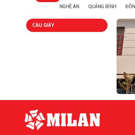
NGHỆ AN
QUẢNG BÌNH
ĐỒN
CẦU GIẤY