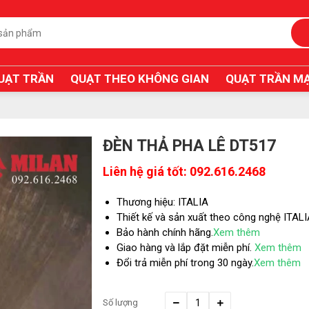
UẠT TRẦN
QUẠT THEO KHÔNG GIAN
QUẠT TRẦN MẠ
ĐÈN THẢ PHA LÊ DT517
Liên hệ giá tốt: 092.616.2468
Thương hiệu: ITALIA
Thiết kế và sản xuất theo công nghệ ITAL
Bảo hành chính hãng.
Xem thêm
Giao hàng và lắp đặt miễn phí.
Xem thêm
Đổi trả miễn phí trong 30 ngày.
Xem thêm
Số lượng