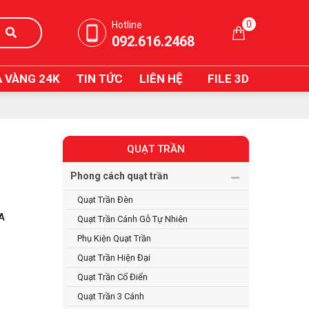
0
Hotline
092.616.2468
 VÀNG 24K
TIN TỨC
LIÊN HỆ
FILE 3D
QUẠT TRẦN
Phong cách quạt trần
Quạt Trần Đèn
IA
Quạt Trần Cánh Gỗ Tự Nhiên
Phụ Kiện Quạt Trần
Quạt Trần Hiện Đại
Quạt Trần Cổ Điển
Quạt Trần 3 Cánh