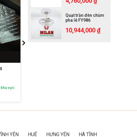
4,760,000 ₫
Quạt trần đèn chùm
pha lê FY986
10,944,000 ₫
4
Đèn Thả Pha Lê DT515
 khu vực
Nhận ngay ưu đãi độc quyền theo khu vực
Nhận n
Gọi ngay:
092 616 2468
VĨNH YÊN
HUẾ
HƯNG YÊN
HÀ TĨNH