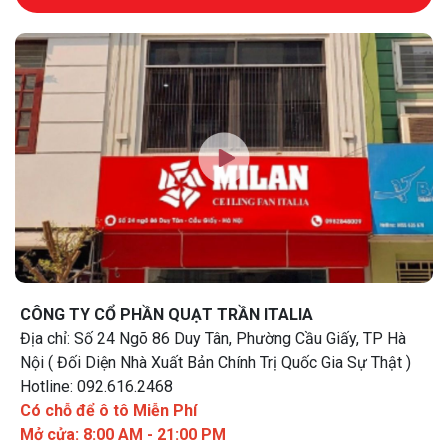
CÔNG TY CỔ PHẦN QUẠT TRẦN ITALIA
Địa chỉ: Số 24 Ngõ 86 Duy Tân, Phường Cầu Giấy, TP Hà
Nội ( Đối Diện Nhà Xuất Bản Chính Trị Quốc Gia Sự Thật )
Hotline: 092.616.2468
Có chỗ để ô tô Miễn Phí
Mở cửa: 8:00 AM - 21:00 PM