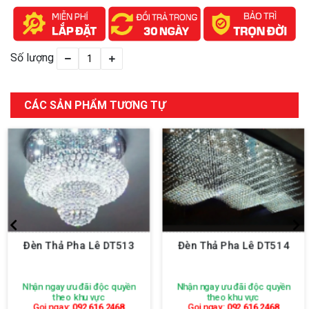
Số lượng
CÁC SẢN PHẨM TƯƠNG TỰ
Đèn Thả Pha Lê DT513
Đèn Thả Pha Lê DT514
Nhận ngay ưu đãi độc quyền
Nhận ngay ưu đãi độc quyền
theo khu vực
theo khu vực
Gọi ngay:
092 616 2468
Gọi ngay:
092 616 2468