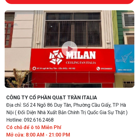
CÔNG TY CỔ PHẦN QUẠT TRẦN ITALIA
Địa chỉ: Số 24 Ngõ 86 Duy Tân, Phường Cầu Giấy, TP Hà
Nội ( Đối Diện Nhà Xuất Bản Chính Trị Quốc Gia Sự Thật )
Hotline: 092.616.2468
Có chỗ để ô tô Miễn Phí
Mở cửa: 8:00 AM - 21:00 PM