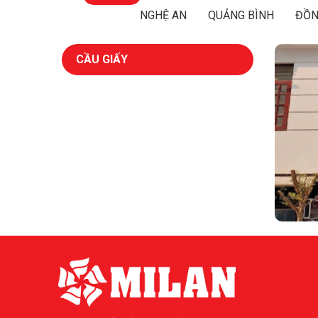
NGHỆ AN
QUẢNG BÌNH
ĐỒN
CẦU GIẤY