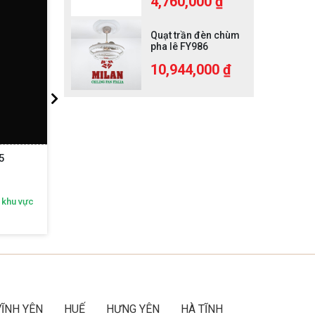
4,760,000 ₫
Quạt trần đèn chùm
pha lê FY986
10,944,000 ₫
5
Đèn Thả Pha Lê DT516
 khu vực
Nhận ngay ưu đãi độc quyền theo khu vực
Nhận n
Gọi ngay:
092 616 2468
VĨNH YÊN
HUẾ
HƯNG YÊN
HÀ TĨNH