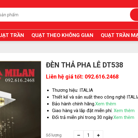
UẠT TRẦN
QUẠT THEO KHÔNG GIAN
QUẠT TRẦN MẠ
ĐÈN THẢ PHA LÊ DT538
Liên hệ giá tốt: 092.616.2468
Thương hiệu: ITALIA
Thiết kế và sản xuất theo công nghệ ITAL
Bảo hành chính hãng.
Xem thêm
Giao hàng và lắp đặt miễn phí.
Xem thêm
Đổi trả miễn phí trong 30 ngày.
Xem thêm
Số lượng