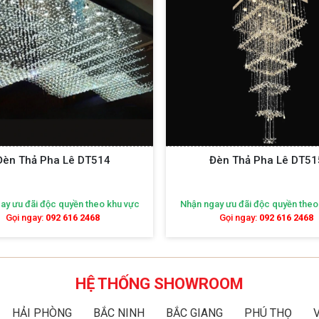
Đèn Thả Pha Lê DT514
Đèn Thả Pha Lê DT51
ay ưu đãi độc quyền theo khu vực
Nhận ngay ưu đãi độc quyền theo
Gọi ngay:
092 616 2468
Gọi ngay:
092 616 2468
HỆ THỐNG SHOWROOM
HẢI PHÒNG
BẮC NINH
BẮC GIANG
PHÚ THỌ