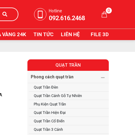
0
Hotline
092.616.2468
 VÀNG 24K
TIN TỨC
LIÊN HỆ
FILE 3D
QUẠT TRẦN
Phong cách quạt trần
Quạt Trần Đèn
IA
Quạt Trần Cánh Gỗ Tự Nhiên
Phụ Kiện Quạt Trần
Quạt Trần Hiện Đại
Quạt Trần Cổ Điển
Quạt Trần 3 Cánh