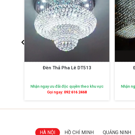
2
Đèn Thả Pha Lê DT513
khu vực
Nhận ngay ưu đãi độc quyền theo khu vực
Nhận ng
Gọi ngay:
092 616 2468
HÀ NỘI
HỒ CHÍ MINH
QUẢNG NINH