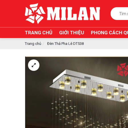
TRANG CHỦ
GIỚI THIỆU
PHONG CÁCH Q
Trang chủ
Đèn Thả Pha Lê DT538