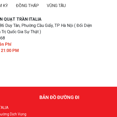
M KỲ
ĐỒNG THÁP
VŨNG TÀU
N QUẠT TRẦN ITALIA
 86 Duy Tân, Phường Cầu Giấy, TP Hà Nội ( Đối Diện
 Trị Quốc Gia Sự Thật )
468
ễn Phí
- 21:00 PM
BẢN ĐỒ ĐƯỜNG ĐI
TALIA
Phường Dịch Vọng