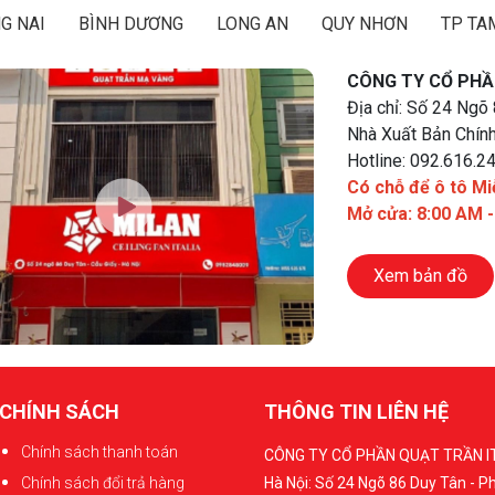
G NAI
BÌNH DƯƠNG
LONG AN
QUY NHƠN
TP TA
CÔNG TY CỔ PHẦ
Địa chỉ: Số 24 Ngõ
Nhà Xuất Bản Chính
Hotline: 092.616.2
Có chỗ để ô tô Mi
Mở cửa: 8:00 AM 
Xem bản đồ
CHÍNH SÁCH
THÔNG TIN LIÊN HỆ
Chính sách thanh toán
CÔNG TY CỔ PHẦN QUẠT TRẦN I
Chính sách đổi trả hàng
Hà Nội: Số 24 Ngõ 86 Duy Tân - 