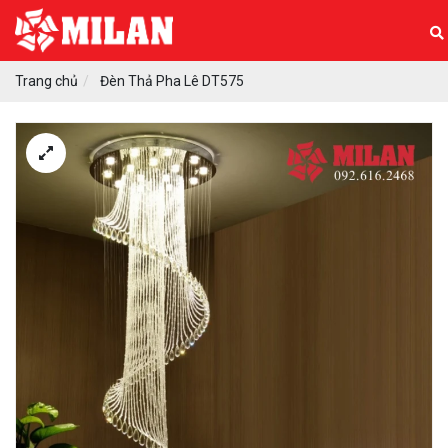
Trang chủ
Đèn Thả Pha Lê DT575