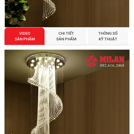
VIDEO
CHI TIẾT
THÔNG SỐ
SẢN PHẨM
SẢN PHẨM
KỸ THUẬT