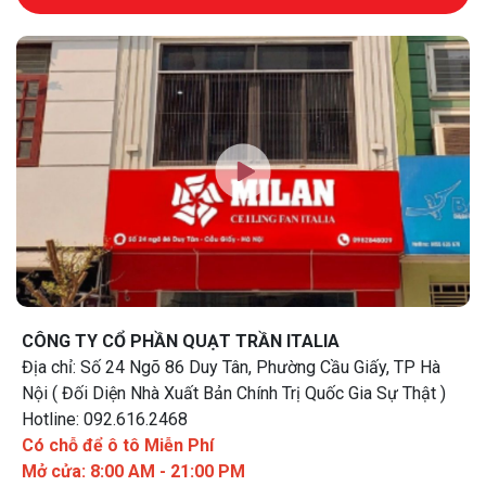
CÔNG TY CỔ PHẦN QUẠT TRẦN ITALIA
Địa chỉ: Số 24 Ngõ 86 Duy Tân, Phường Cầu Giấy, TP Hà
Nội ( Đối Diện Nhà Xuất Bản Chính Trị Quốc Gia Sự Thật )
Hotline: 092.616.2468
Có chỗ để ô tô Miễn Phí
Mở cửa: 8:00 AM - 21:00 PM