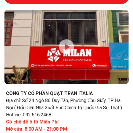
CÔNG TY CỔ PHẦN QUẠT TRẦN ITALIA
Địa chỉ: Số 24 Ngõ 86 Duy Tân, Phường Cầu Giấy, TP Hà
Nội ( Đối Diện Nhà Xuất Bản Chính Trị Quốc Gia Sự Thật )
Hotline: 092.616.2468
Có chỗ để ô tô Miễn Phí
Mở cửa: 8:00 AM - 21:00 PM