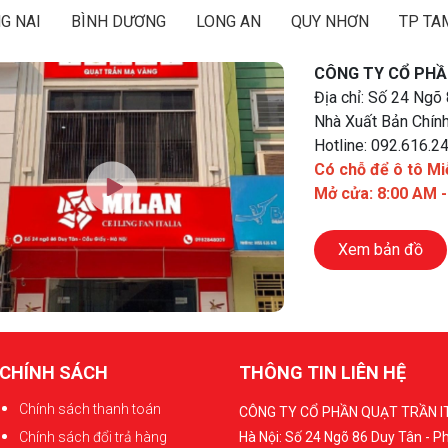
G NAI
BÌNH DƯƠNG
LONG AN
QUY NHƠN
TP TA
CÔNG TY CỔ PHẦ
Địa chỉ: Số 24 Ngõ
Nhà Xuất Bản Chính
Hotline: 092.616.2
Có chỗ để ô tô Mi
Mở cửa: 8:00 AM 
Xem bản đồ
CHÍNH SÁCH
THÔNG TIN LIÊN HỆ
Chính sách thanh toán
CÔNG TY CỔ PHẦN QUẠT TRẦN I
Chính sách đổi trả hàng
Hà Nội: Số 24 Ngõ 86 Duy Tân - 