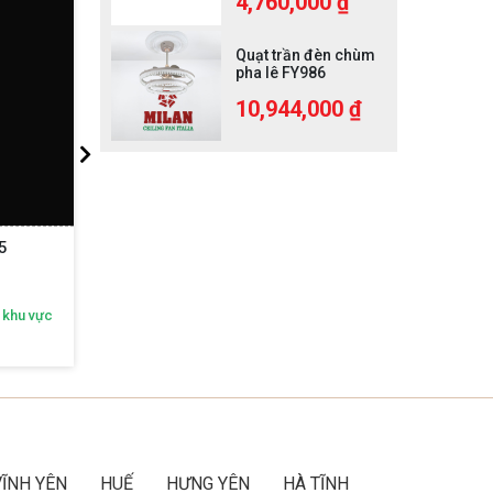
4,760,000 ₫
Quạt trần đèn chùm
pha lê FY986
10,944,000 ₫
5
Đèn Thả Pha Lê DT516
 khu vực
Nhận ngay ưu đãi độc quyền theo khu vực
Nhận n
Gọi ngay:
092 616 2468
VĨNH YÊN
HUẾ
HƯNG YÊN
HÀ TĨNH