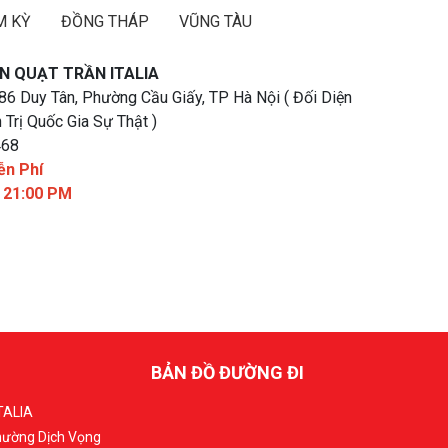
M KỲ
ĐỒNG THÁP
VŨNG TÀU
N QUẠT TRẦN ITALIA
 86 Duy Tân, Phường Cầu Giấy, TP Hà Nội ( Đối Diện
 Trị Quốc Gia Sự Thật )
468
ễn Phí
- 21:00 PM
BẢN ĐỒ ĐƯỜNG ĐI
TALIA
Phường Dịch Vọng