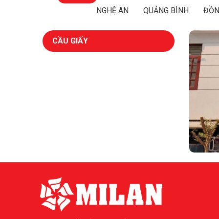
NGHỆ AN
QUẢNG BÌNH
ĐỒN
CẦU GIẤY