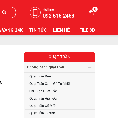
0
Hotline
092.616.2468
 VÀNG 24K
TIN TỨC
LIÊN HỆ
FILE 3D
QUẠT TRẦN
Phong cách quạt trần
Quạt Trần Đèn
IA
Quạt Trần Cánh Gỗ Tự Nhiên
Phụ Kiện Quạt Trần
Quạt Trần Hiện Đại
Quạt Trần Cổ Điển
Quạt Trần 3 Cánh