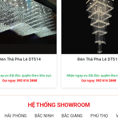
Đèn Thả Pha Lê DT514
Đèn Thả Pha Lê DT51
ay ưu đãi độc quyền theo khu vực
Nhận ngay ưu đãi độc quyền theo
Gọi ngay:
092 616 2468
Gọi ngay:
092 616 2468
HỆ THỐNG SHOWROOM
HẢI PHÒNG
BẮC NINH
BẮC GIANG
PHÚ THỌ