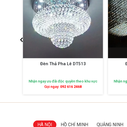
2
Đèn Thả Pha Lê DT513
khu vực
Nhận ngay ưu đãi độc quyền theo khu vực
Nhận ng
Gọi ngay:
092 616 2468
HÀ NỘI
HỒ CHÍ MINH
QUẢNG NINH