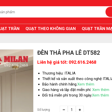
UẠT TRẦN
QUẠT THEO KHÔNG GIAN
QUẠT TRẦN MẠ
ĐÈN THẢ PHA LÊ DT582
Liên hệ giá tốt: 092.616.2468
Thương hiệu: ITALIA
Thiết kế và sản xuất theo công nghệ ITAL
Bảo hành chính hãng.
Xem thêm
Giao hàng và lắp đặt miễn phí.
Xem thêm
Đổi trả miễn phí trong 30 ngày.
Xem thêm
Số lượng