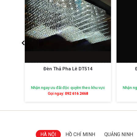
3
Đèn Thả Pha Lê DT514
khu vực
Nhận ngay ưu đãi độc quyền theo khu vực
Nhận ng
Gọi ngay:
092 616 2468
HÀ NỘI
HỒ CHÍ MINH
QUẢNG NINH