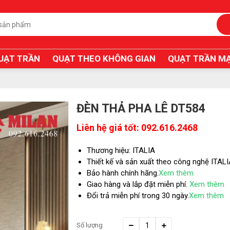
UẠT TRẦN
QUẠT THEO KHÔNG GIAN
QUẠT TRẦN MẠ
ĐÈN THẢ PHA LÊ DT584
Liên hệ giá tốt: 092.616.2468
Thương hiệu: ITALIA
Thiết kế và sản xuất theo công nghệ ITAL
Bảo hành chính hãng.
Xem thêm
Giao hàng và lắp đặt miễn phí.
Xem thêm
Đổi trả miễn phí trong 30 ngày.
Xem thêm
Số lượng