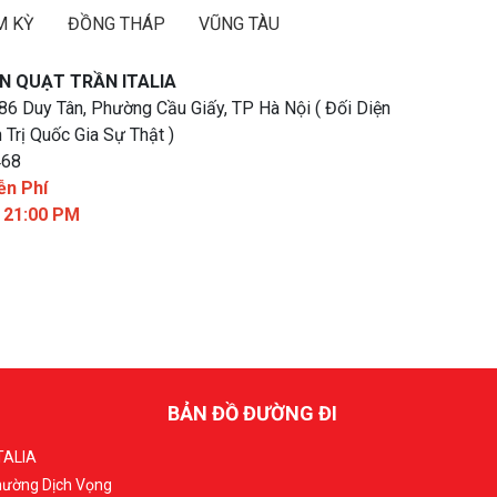
M KỲ
ĐỒNG THÁP
VŨNG TÀU
N QUẠT TRẦN ITALIA
 86 Duy Tân, Phường Cầu Giấy, TP Hà Nội ( Đối Diện
 Trị Quốc Gia Sự Thật )
468
ễn Phí
- 21:00 PM
BẢN ĐỒ ĐƯỜNG ĐI
TALIA
Phường Dịch Vọng