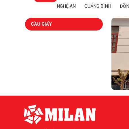
NGHỆ AN
QUẢNG BÌNH
ĐỒN
CẦU GIẤY