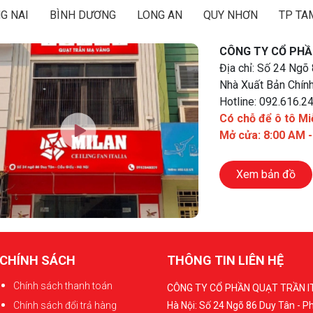
G NAI
BÌNH DƯƠNG
LONG AN
QUY NHƠN
TP TA
CÔNG TY CỔ PHẦ
Địa chỉ: Số 24 Ngõ
Nhà Xuất Bản Chính
Hotline: 092.616.2
Có chỗ để ô tô Mi
Mở cửa: 8:00 AM 
Xem bản đồ
CHÍNH SÁCH
THÔNG TIN LIÊN HỆ
Chính sách thanh toán
CÔNG TY CỔ PHẦN QUẠT TRẦN I
Chính sách đổi trả hàng
Hà Nội: Số 24 Ngõ 86 Duy Tân - 