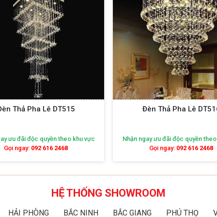
Đèn Thả Pha Lê DT515
Đèn Thả Pha Lê DT51
ay ưu đãi độc quyền theo khu vực
Nhận ngay ưu đãi độc quyền theo
Gọi ngay:
092 616 2468
Gọi ngay:
092 616 2468
HỆ THỐNG SHOWROOM
HẢI PHÒNG
BẮC NINH
BẮC GIANG
PHÚ THỌ