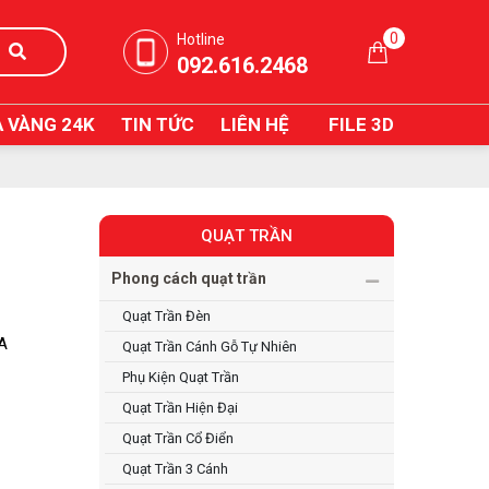
0
Hotline
092.616.2468
 VÀNG 24K
TIN TỨC
LIÊN HỆ
FILE 3D
QUẠT TRẦN
Phong cách quạt trần
Quạt Trần Đèn
IA
Quạt Trần Cánh Gỗ Tự Nhiên
Phụ Kiện Quạt Trần
Quạt Trần Hiện Đại
Quạt Trần Cổ Điển
Quạt Trần 3 Cánh