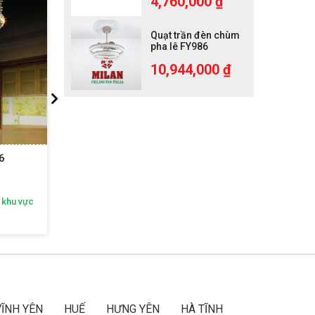
4,760,000 ₫
Quạt trần đèn chùm
pha lê FY986
10,944,000 ₫
6
Đèn Thả Pha Lê DT518
 khu vực
Nhận ngay ưu đãi độc quyền theo khu vực
Nhận n
Gọi ngay:
092 616 2468
VĨNH YÊN
HUẾ
HƯNG YÊN
HÀ TĨNH