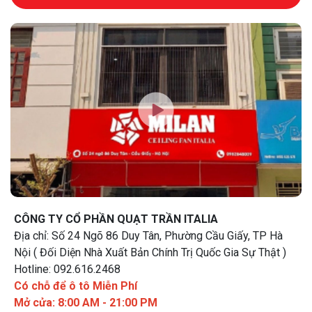
CÔNG TY CỔ PHẦN QUẠT TRẦN ITALIA
Địa chỉ: Số 24 Ngõ 86 Duy Tân, Phường Cầu Giấy, TP Hà
Nội ( Đối Diện Nhà Xuất Bản Chính Trị Quốc Gia Sự Thật )
Hotline: 092.616.2468
Có chỗ để ô tô Miễn Phí
Mở cửa: 8:00 AM - 21:00 PM