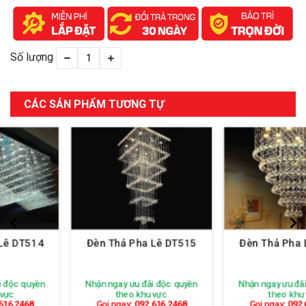
Số lượng
CÁC SẢN PHẨM TƯƠNG TỰ
Đèn Thả Pha Lê DT515
Đèn Thả Pha Lê DT516
Nhận ngay ưu đãi độc quyền
Nhận ngay ưu đãi độc quyền
theo khu vực
theo khu vực
Gọi ngay:
092 616 2468
Gọi ngay:
092 616 2468