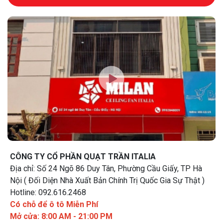
CÔNG TY CỔ PHẦN QUẠT TRẦN ITALIA
Địa chỉ: Số 24 Ngõ 86 Duy Tân, Phường Cầu Giấy, TP Hà
Nội ( Đối Diện Nhà Xuất Bản Chính Trị Quốc Gia Sự Thật )
Hotline: 092.616.2468
Có chỗ để ô tô Miễn Phí
Mở cửa: 8:00 AM - 21:00 PM