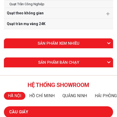
Quạt Trần Công Nghiệp
Quạt theo không gian
Quạt trần mạ vàng 24K
SẢN PHẨM XEM NHIỀU
SẢN PHẨM BÁN CHẠY
HỆ THỐNG SHOWROOM
HÀ NỘI
HỒ CHÍ MINH
QUẢNG NINH
HẢI PHÒNG
CẦU GIẤY