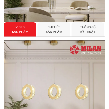
VIDEO
CHI TIẾT
THÔNG SỐ
SẢN PHẨM
SẢN PHẨM
KỸ THUẬT