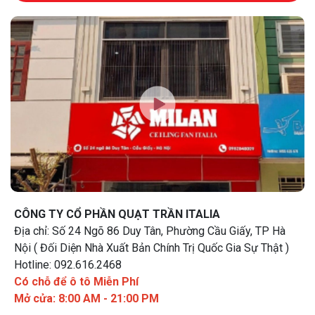
CÔNG TY CỔ PHẦN QUẠT TRẦN ITALIA
Địa chỉ: Số 24 Ngõ 86 Duy Tân, Phường Cầu Giấy, TP Hà
Nội ( Đối Diện Nhà Xuất Bản Chính Trị Quốc Gia Sự Thật )
Hotline: 092.616.2468
Có chỗ để ô tô Miễn Phí
Mở cửa: 8:00 AM - 21:00 PM