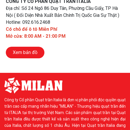
CÔNG TY CỔ PHẦN QUẠT TRẦN ITALIA
Địa chỉ: Số 24 Ngõ 86 Duy Tân, Phường Cầu Giấy, TP Hà
Nội ( Đối Diện Nhà Xuất Bản Chính Trị Quốc Gia Sự Thật )
Hotline: 092.616.2468
Có chỗ để ô tô Miễn Phí
Mở cửa: 8:00 AM - 21:00 PM
Xem bản đồ
Công ty Cổ phần Quạt trần Italia là đơn vị phân phối độc quyền quạt
trần cao cấp mang nhãn hiệu “MILAN” - Thương hiệu quạt trần đến
từ ITALIA tại thị trường Việt Nam. Các sản phẩm quạt trần tại Quạt
trần Italia đều được thiết kế và sản xuất theo công nghệ hiện đại
của Italia, chất lượng số 1 châu Âu. Hiện tại Quạt trần Italia đang