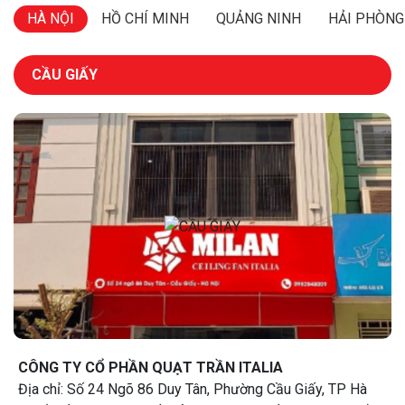
HÀ NỘI
HỒ CHÍ MINH
QUẢNG NINH
HẢI PHÒNG
CẦU GIẤY
CÔNG TY CỔ PHẦN QUẠT TRẦN ITALIA
Địa chỉ: Số 24 Ngõ 86 Duy Tân, Phường Cầu Giấy, TP Hà