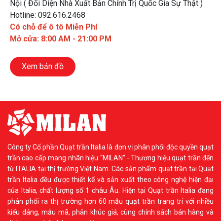
Nội ( Đối Diện Nhà Xuất Bản Chính Trị Quốc Gia Sự Thật )
Hotline: 092.616.2468
Có chỗ để ô tô Miễn Phí
Mở cửa: 8:00 AM - 21:00 PM
Xem bản đồ
Công ty Cổ phần Quạt trần Italia là đơn vị phân phối độc quyền quạt
trần cao cấp mang nhãn hiệu “MILAN” - Thương hiệu quạt trần đến
từ ITALIA tại thị trường Việt Nam. Các sản phẩm quạt trần tại Quạt
trần Italia đều được thiết kế và sản xuất theo công nghệ hiện đại
của Italia, chất lượng số 1 châu Âu. Hiện tại Quạt trần Italia đang
phân phối ra thị trường hơn 60 mẫu quạt trần trang trí với nhiều
kiểu dáng, mẫu mã, phân khúc giá, cùng chính sách bán hàng và