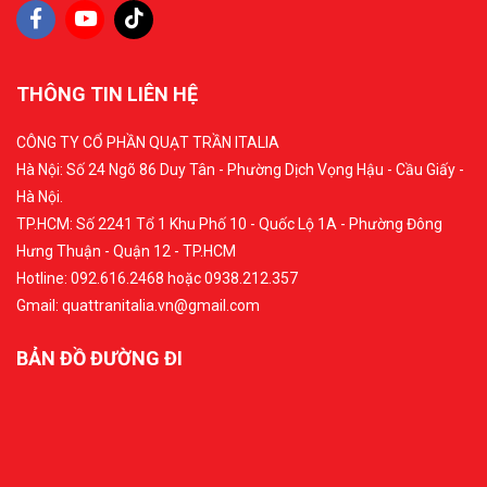
này có tính thẩm mỹ cao và giúp cho không gian sống
trở nên thoáng mát và dễ chịu hơn. Do đó, khi chọn mua
THÔNG TIN LIÊN HỆ
quạt trần, bạn cần lưu ý đến thiết kế, số lượng cánh và
phù hợp với không gian sống của mình để có thể tận
CÔNG TY CỔ PHẦN QUẠT TRẦN ITALIA
hưởng sự thoải mái và hợp túi tiền.
Hà Nội: Số 24 Ngõ 86 Duy Tân - Phường Dịch Vọng Hậu - Cầu Giấy -
Hà Nội.
Ảnh thực tế lắp đặt quạt trần không
TP.HCM: Số 2241 Tổ 1 Khu Phố 10 - Quốc Lộ 1A - Phường Đông
đèn tại nhà khách hàng
Hưng Thuận - Quận 12 - TP.HCM
Hotline: 092.616.2468 hoặc 0938.212.357
Dưới đây là những dự án lắp đặt thực tế quạt không đèn
Gmail: quattranitalia.vn@gmail.com
tại nhà khách hàng bởi Quạt trần Italia. Mọi người tham
BẢN ĐỒ ĐƯỜNG ĐI
khảo để lựa chọn được cho mình những sản phẩm phù
hợp nhé!