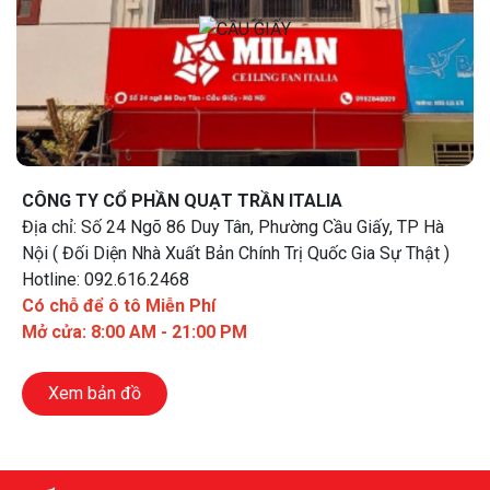
có kiểu dáng đơn giản, hiện đại, cổ điển, tân cổ điển,....
Chất liệu thân và cánh quạt là gỗ, nhựa ABS cao cấp,
đồng hay thậm chí là mạ vàng,...
CÔNG TY CỔ PHẦN QUẠT TRẦN ITALIA
Địa chỉ: Số 24 Ngõ 86 Duy Tân, Phường Cầu Giấy, TP Hà
Nội ( Đối Diện Nhà Xuất Bản Chính Trị Quốc Gia Sự Thật )
Hotline: 092.616.2468
Có chỗ để ô tô Miễn Phí
Mở cửa: 8:00 AM - 21:00 PM
Xem bản đồ