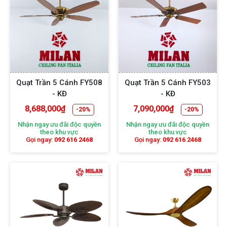
dáng khác nhau như: cánh quạt thuôn dài hình chữ nhật,
cách điệu độc đáo hình lá cọ,..
Quạt Trần 5 Cánh FY508
Quạt Trần 5 Cánh FY503
- KĐ
- KĐ
8,688,000
₫
7,090,000
₫
-20%
-20%
Nhận ngay ưu đãi độc quyền
Nhận ngay ưu đãi độc quyền
theo khu vực
theo khu vực
Gọi ngay:
092 616 2468
Gọi ngay:
092 616 2468
Thân quạt được tạo khắc hoa văn chi tiết, in nổi logo