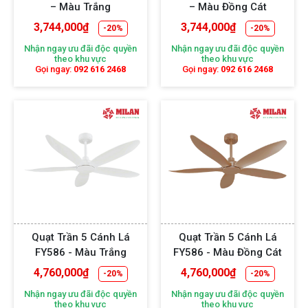
– Màu Trắng
– Màu Đồng Cát
3,744,000
₫
3,744,000
₫
-20%
-20%
Nhận ngay ưu đãi độc quyền
Nhận ngay ưu đãi độc quyền
Quạt trần thiết kế không đèn có mẫu mã đa dạng, kiểu
theo khu vực
theo khu vực
Gọi ngay:
092 616 2468
Gọi ngay:
092 616 2468
dáng từ đơn giản, hiện đại,... để thích hợp với nhiều
phong cách trang trí nội thất khác nhau. Quạt được làm
từ các chất liệu cao cấp, màu sắc bắt mắt và vô cùng
an toàn cho người dùng. Cánh quạt được làm từ gỗ tự
nhiên nguyên khối, gỗ Plywood, cánh nhựa, ABS cao
cấp,... Thân quạt được làm từ chất liệu nhôm, Niken,
đồng và được mạ vàng 9999, vàng 24K,...
Mẫu quạt này không chỉ làm mát, lưu thông không khí
Quạt Trần 5 Cánh Lá
Quạt Trần 5 Cánh Lá
mà còn là sản phẩm trang trí nội thất bắt mắt, tạo điểm
FY586 - Màu Trắng
FY586 - Màu Đồng Cát
nhấn cho không gian. Hơn thế, mẫu quạt trần này sử
4,760,000
₫
4,760,000
₫
-20%
-20%
dụng động cơ DC siêu tiết kiệm điện năng so với máy
Nhận ngay ưu đãi độc quyền
Nhận ngay ưu đãi độc quyền
lạnh hoặc điều hòa. Đây thực sự là một trong những
theo khu vực
theo khu vực