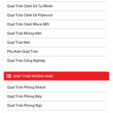
Quạt Trần Cánh Gỗ Tự Nhiên
Quạt Trần Cánh Gỗ Plywood
Quạt Trần Cánh Nhựa ABS
Quạt Trần Không Đèn
Quạt Trần Đèn
Phụ Kiện Quạt Trần
Quạt Trần Công Nghiệp
QUẠT THEO KHÔNG GIAN
Quạt Trần Phòng Khách
Nhiều tính năng thông minh
Quạt Trần Phòng Bếp
Bên cạnh thiết kế độc đáo ấn tượng, quạt trần không
Quạt Trần Phòng Ngủ
đèn còn được tích hợp nhiều tính năng thông minh. Với