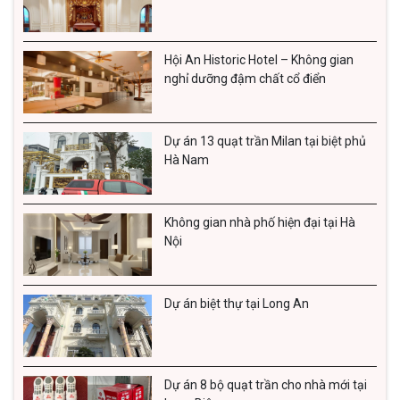
Hội An Historic Hotel – Không gian
nghỉ dưỡng đậm chất cổ điển
Dự án 13 quạt trần Milan tại biệt phủ
Hà Nam
Tiết kiệm điện năng tiêu thụ
Đây là một trong những ưu điểm nổi bật giúp sản phẩm
Không gian nhà phố hiện đại tại Hà
này nhận được sự quan tâm đặc biệt của người dùng.
Nội
Hầu hết các dòng quạt trần không đèn hiện nay đều sử
dụng động cơ DC (động cơ một chiều, siêu tiết kiệm
Dự án biệt thự tại Long An
điện năng). Công suất tiêu thụ điện thấp chỉ từ 50 -
70W, tiết kiệm từ 50 - 60% lượng điện năng tiêu thụ.
Không những thế, động cơ quạt còn hoạt động vô cùng
Dự án 8 bộ quạt trần cho nhà mới tại
êm ái, không rung lắc hay gây ra tiếng ồn khó chịu.