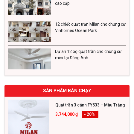
cao cấp
12 chiếc quạt trần Milan cho chung cư
Vinhomes Ocean Park
Những yếu tố cần quan tâm khi chọn
Dự án 12 bộ quạt trần cho chung cư
mini tại Đông Anh
mua quạt trần không đèn
Để lựa chọn được cho mình mẫu quạt trần trang trí
không đèn chất lượng, an toàn khi sử dụng thì bạn nhất
SẢN PHẨM BÁN CHẠY
định phải quan tâm đến những yếu tố sau:
Quạt trần 3 cánh FY533 – Màu Trắng
Chọn động cơ của quạt
3,744,000
₫
- 20
%
Khi chọn mua quạt trần, động cơ là yếu tố quan trọng
nhất mà bạn cần phải lưu ý. Bởi động cơ ảnh hưởng trực