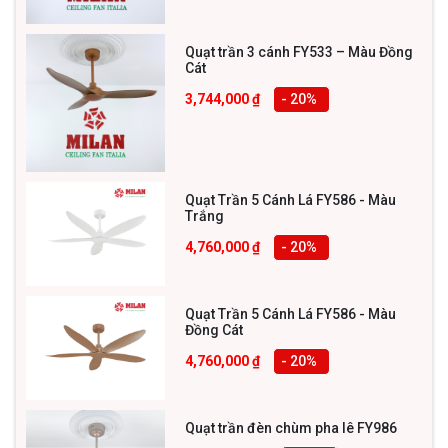
tiếp đến khả năng làm mát, lượng điện tiêu thị và độ bền
của sản phẩm.
Quạt trần 3 cánh FY533 – Màu Đồng
Cát
3,744,000
₫
- 20
%
Quạt Trần 5 Cánh Lá FY586 - Màu
Trắng
4,760,000
₫
- 20
%
Quạt Trần 5 Cánh Lá FY586 - Màu
Đồng Cát
4,760,000
₫
- 20
%
Hiện nay, DC là loại động cơ tiên tiến nhất trên thị
Quạt trần đèn chùm pha lê FY986