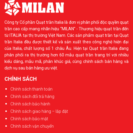
Công ty Cổ phần Quạt trần Italia là đơn vị phân phối độc quyền quạt
trần cao cấp mang nhãn hiệu “MILAN” - Thương hiệu quạt trần đến
Tùy vào phong cách căn phòng, bạn có thể lựa chọn
từ ITALIA tại thị trường Việt Nam. Các sản phẩm quạt trần tại Quạt
quạt có kiểu dáng, màu sắc cũng như chất liệu sao cho
trần Italia đều được thiết kế và sản xuất theo công nghệ hiện đại
của Italia, chất lượng số 1 châu Âu. Hiện tại Quạt trần Italia đang
phù hợp nhất. Nếu bạn yêu thích quạt trần cánh gỗ
phân phối ra thị trường hơn 60 mẫu quạt trần trang trí với nhiều
không đèn phong cách hiện đại thì có thể lựa chọn chất
kiểu dáng, mẫu mã, phân khúc giá, cùng chính sách bán hàng và
liệu cánh nhựa, gỗ Plywood, thân Niken, nhôm,
dịch vụ sau bán hàng ưu việt.
đồng,....Nếu thích phong cách cổ điển, tân cổ điển thì
CHÍNH SÁCH
bạn có thể lựa chọn quạt có cánh được làm bằng gỗ tự
Chính sách thanh toán
nhiên, thân được làm từ chất liệu đồng và mạ vàng
Chính sách đổi trả hàng
9999, 24K,...
Chính sách bảo hành
Chính sách giao hàng – lắp đặt
Quạt trần 4, 5, 7 cánh là phù hợp với những không gian
Chính sách bảo mật
có diện tích lớn, cần khả năng làm mát tốt hơn và tích
Chính sách vận chuyển
hợp nhiều tốc độ gió. Loại quạt trần trang trí không đèn