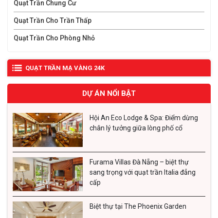
Quạt Trần Chung Cư
đa dạng cấp độ gió, chức năng gió tự nhiên, đảo chiều
Quạt Trần Cho Trần Thấp
gió, hẹn giờ,.... được tích hợp trên điều khiển từ xa. Bạn
Quạt Trần Cho Phòng Nhỏ
có thể tùy chỉnh theo nhu cầu sử dụng một cách tiện lợi
thông qua remote mà không cần phải ra tận hoppj điều
QUẠT TRẦN MẠ VÀNG 24K
khiển như các dòng quạt trần truyền thống.
DỰ ÁN NỔI BẬT
Hội An Eco Lodge & Spa: Điểm dừng
chân lý tưởng giữa lòng phố cổ
Furama Villas Đà Nẵng – biệt thự
sang trọng với quạt trần Italia đẳng
cấp
Biệt thự tại The Phoenix Garden