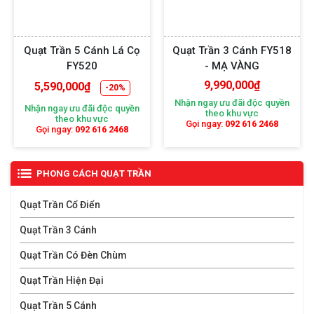
thương hiệu, từng đường nét được trau chuốt tỉ mỉ và
tinh xảo. Mang đến một sản phẩm trang trí nội thất
Quạt Trần 5 Cánh Lá Cọ
Quạt Trần 3 Cánh FY518
không chỉ có công năng làm mát mà còn tăng tính
FY520
- MẠ VÀNG
thẩm mỹ, sự sang trọng và đẳng cấp cho không gian
9,990,000
₫
5,590,000
₫
-20%
của bạn.
Nhận ngay ưu đãi độc quyền
Nhận ngay ưu đãi độc quyền
theo khu vực
theo khu vực
Gọi ngay:
092 616 2468
Phù hợp với mọi không gian nội thất
Gọi ngay:
092 616 2468
Quạt trần không đèn với những mẫu thiết kế đa dạng,
PHONG CÁCH QUẠT TRẦN
độc đáo, tính ứng dụng cao nên phù hợp với tất cả các
phong cách nội thất mà bạn hướng đến từ cổ điển, hiện
Quạt Trần Cổ Điển
đại cho đến tân cổ điển,.... Có thể kể đến như: phòng
Quạt Trần 3 Cánh
ngủ, phòng khách, phòng ăn & bếp, quán cafe, khách
Quạt Trần Có Đèn Chùm
sạn, phòng sách, nhà hàng,...Đặc biệt với những căn hộ,
Quạt Trần Hiện Đại
chung cư trần thấp bí bách, cần luồng gió tự nhiên thì
đây chính là thiết bị hoàn hảo dành cho bạn.
Quạt Trần 5 Cánh