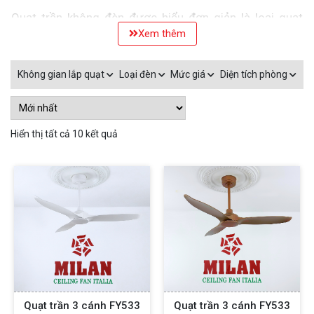
Quạt trần không đèn được hiểu đơn giản là loại quạt
Xem thêm
trần không tích hợp đèn, được thiết kế chỉ để làm mát
và trang trí cho không gian nội thất. Quạt phù hợp với
Không gian lắp quạt
Loại đèn
Mức giá
Diện tích phòng
bất kỳ không gian nào cần cải thiện không khí như
phòng ngủ, phòng khách, bếp, quán cafe, nhà hàng,
khách sạn,...
Hiển thị tất cả 10 kết quả
Quạt trần 3 cánh FY533
Quạt trần 3 cánh FY533