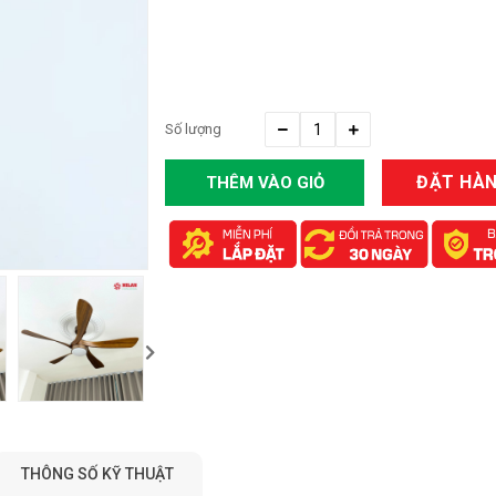
Số lượng
ĐẶT HÀ
THÊM VÀO GIỎ
HÀNG
THÔNG SỐ KỸ THUẬT