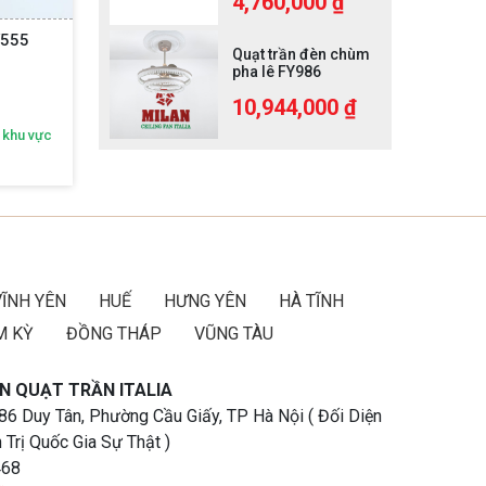
4,760,000 ₫
Y555
Quạt Trần 5 Cánh Lá Cọ FY520
Quạt T
Quạt trần đèn chùm
pha lê FY986
5,590,000
₫
-20%
10,944,000 ₫
 khu vực
Nhận ngay ưu đãi độc quyền theo khu vực
Nhận n
Gọi ngay:
092 616 2468
VĨNH YÊN
HUẾ
HƯNG YÊN
HÀ TĨNH
M KỲ
ĐỒNG THÁP
VŨNG TÀU
N QUẠT TRẦN ITALIA
 86 Duy Tân, Phường Cầu Giấy, TP Hà Nội ( Đối Diện
 Trị Quốc Gia Sự Thật )
468