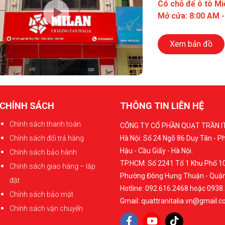
Có chỗ để ô tô Mi
Mở cửa: 8:00 AM 
Xem bản đồ
CHÍNH SÁCH
THÔNG TIN LIÊN HỆ
Chính sách thanh toán
CÔNG TY CỔ PHẦN QUẠT TRẦN I
Chính sách đổi trả hàng
Hà Nội: Số 24 Ngõ 86 Duy Tân - 
Hậu - Cầu Giấy - Hà Nội.
Chính sách bảo hành
TP.HCM: Số 2241 Tổ 1 Khu Phố 10
Chính sách giao hàng – lắp
Phường Đông Hưng Thuận - Quận
đặt
Hotline: 092.616.2468 hoặc 0938
Chính sách bảo mật
Gmail: quattranitalia.vn@gmail.
Chính sách vận chuyển