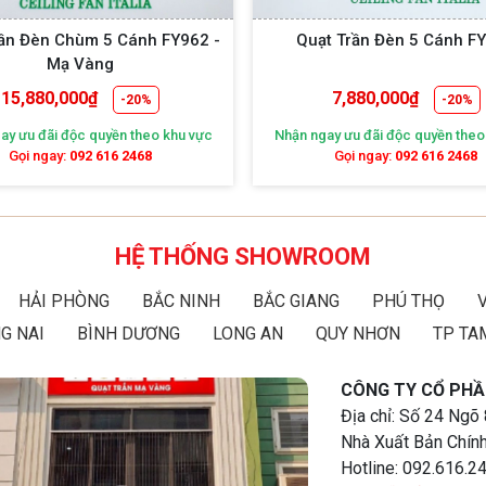
rần Đèn Chùm 5 Cánh FY962 -
Quạt Trần Đèn 5 Cánh F
Mạ Vàng
15,880,000
₫
7,880,000
₫
-20%
-20%
ay ưu đãi độc quyền theo khu vực
Nhận ngay ưu đãi độc quyền theo
Gọi ngay:
092 616 2468
Gọi ngay:
092 616 2468
HỆ THỐNG SHOWROOM
HẢI PHÒNG
BẮC NINH
BẮC GIANG
PHÚ THỌ
G NAI
BÌNH DƯƠNG
LONG AN
QUY NHƠN
TP TA
CÔNG TY CỔ PHẦ
Địa chỉ: Số 24 Ngõ
Nhà Xuất Bản Chính
Hotline: 092.616.2