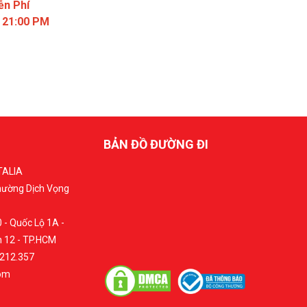
ễn Phí
- 21:00 PM
BẢN ĐỒ ĐƯỜNG ĐI
TALIA
Phường Dịch Vọng
 - Quốc Lộ 1A -
 12 - TP.HCM
.212.357
com