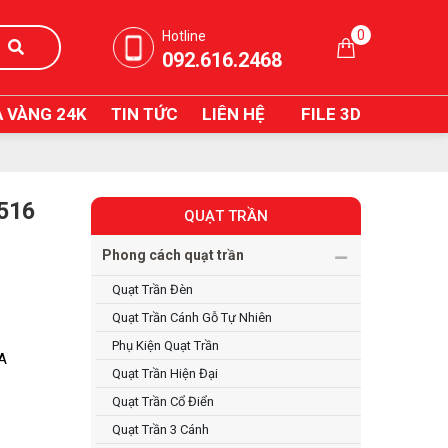
0
Hotline
092.616.2468
 VÀNG 24K
TIN TỨC
LIÊN HỆ
FILE 3D
516
QUẠT TRẦN
Phong cách quạt trần
Quạt Trần Đèn
Quạt Trần Cánh Gỗ Tự Nhiên
Phụ Kiện Quạt Trần
IA
Quạt Trần Hiện Đại
Quạt Trần Cổ Điển
Quạt Trần 3 Cánh