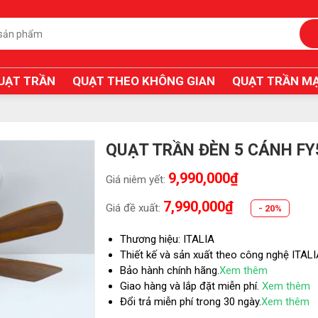
UẠT TRẦN
QUẠT THEO KHÔNG GIAN
QUẠT TRẦN MẠ
QUẠT TRẦN ĐÈN 5 CÁNH FY
9,990,000₫
Giá niêm yết:
7,990,000₫
Giá đề xuất:
- 20%
Thương hiệu: ITALIA
Thiết kế và sản xuất theo công nghệ ITAL
Bảo hành chính hãng.
Xem thêm
Giao hàng và lắp đặt miễn phí.
Xem thêm
Đổi trả miễn phí trong 30 ngày.
Xem thêm