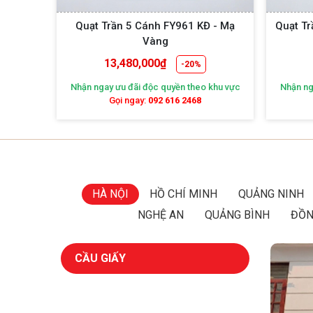
 FY968
Quạt Trần 5 Cánh FY961 KĐ - Mạ
Quạt T
Vàng
13,480,000
₫
-20%
khu vực
Nhận ngay ưu đãi độc quyền theo khu vực
Nhận ng
Gọi ngay:
092 616 2468
HÀ NỘI
HỒ CHÍ MINH
QUẢNG NINH
NGHỆ AN
QUẢNG BÌNH
ĐỒN
CẦU GIẤY