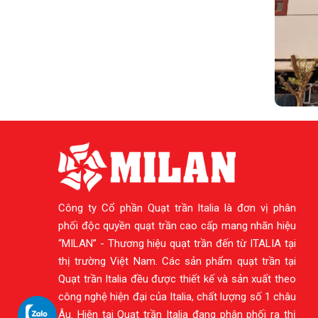
Công ty Cổ phần Quạt trần Italia là đơn vị phân
phối độc quyền quạt trần cao cấp mang nhãn hiệu
“MILAN” - Thương hiệu quạt trần đến từ ITALIA tại
thị trường Việt Nam. Các sản phẩm quạt trần tại
Quạt trần Italia đều được thiết kế và sản xuất theo
công nghệ hiện đại của Italia, chất lượng số 1 châu
Âu. Hiện tại Quạt trần Italia đang phân phối ra thị