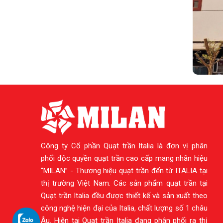
Công ty Cổ phần Quạt trần Italia là đơn vị phân
phối độc quyền quạt trần cao cấp mang nhãn hiệu
“MILAN” - Thương hiệu quạt trần đến từ ITALIA tại
thị trường Việt Nam. Các sản phẩm quạt trần tại
Quạt trần Italia đều được thiết kế và sản xuất theo
công nghệ hiện đại của Italia, chất lượng số 1 châu
Âu. Hiện tại Quạt trần Italia đang phân phối ra thị