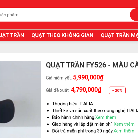
UẠT TRẦN
QUẠT THEO KHÔNG GIAN
QUẠT TRẦN MẠ
QUẠT TRẦN FY526 - MÀU C
5,990,000₫
Giá niêm yết:
4,790,000₫
Giá đề xuất:
- 20%
Thương hiệu: ITALIA
Thiết kế và sản xuất theo công nghệ ITAL
Bảo hành chính hãng.
Xem thêm
Giao hàng và lắp đặt miễn phí.
Xem thêm
Đổi trả miễn phí trong 30 ngày.
Xem thêm