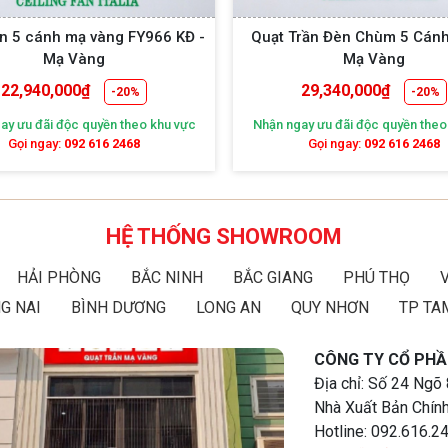
ng FY966 KĐ -
Quạt Trần Đèn Chùm 5 Cánh FY968
Mạ Vàng
29,340,000
₫
-20%
-20%
n theo khu vực
Nhận ngay ưu đãi độc quyền theo khu vực
N
 2468
Gọi ngay:
092 616 2468
HỆ THỐNG SHOWROOM
HẢI PHÒNG
BẮC NINH
BẮC GIANG
PHÚ THỌ
G NAI
BÌNH DƯƠNG
LONG AN
QUY NHƠN
TP TA
CÔNG TY CỔ PHẦ
Địa chỉ: Số 24 Ngõ
Nhà Xuất Bản Chính
Hotline: 092.616.2