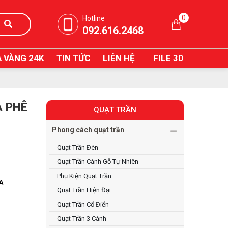
0
Hotline
092.616.2468
 VÀNG 24K
TIN TỨC
LIÊN HỆ
FILE 3D
À PHÊ
QUẠT TRẦN
Phong cách quạt trần
Quạt Trần Đèn
Quạt Trần Cánh Gỗ Tự Nhiên
Phụ Kiện Quạt Trần
IA
Quạt Trần Hiện Đại
Quạt Trần Cổ Điển
Quạt Trần 3 Cánh