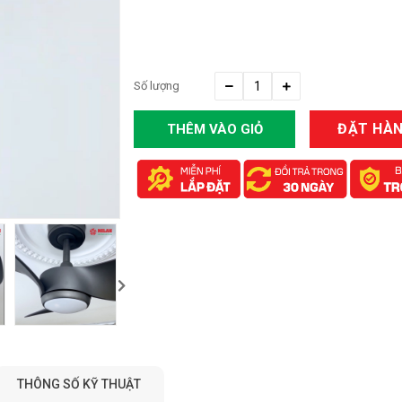
Số lượng
ĐẶT HÀ
THÊM VÀO GIỎ
HÀNG
THÔNG SỐ KỸ THUẬT