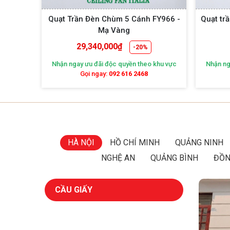
ạt Trần Đèn Chùm 5 Cánh FY966 -
Quạt trần 5 cánh mạ và
Mạ Vàng
Mạ Vàng
29,340,000
₫
22,940,000
₫
-20%
hận ngay ưu đãi độc quyền theo khu vực
Nhận ngay ưu đãi độc quyề
Gọi ngay:
092 616 2468
Gọi ngay:
092 616
HÀ NỘI
HỒ CHÍ MINH
QUẢNG NINH
NGHỆ AN
QUẢNG BÌNH
ĐỒN
CẦU GIẤY