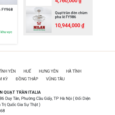
4,760,000 ₫
Quạt Trần 5 Cánh FY961 KĐ - Mạ
Quạt Trần Đèn 5 C
Quạt trần đèn chùm
Vàng
pha lê FY986
13,480,000
₫
7,990,000
₫
-20%
10,944,000 ₫
hận ngay ưu đãi độc quyền theo khu vực
Nhận ngay ưu đãi độc quy
Gọi ngay:
092 616 2468
Gọi ngay:
092 61
VĨNH YÊN
HUẾ
HƯNG YÊN
HÀ TĨNH
M KỲ
ĐỒNG THÁP
VŨNG TÀU
N QUẠT TRẦN ITALIA
 86 Duy Tân, Phường Cầu Giấy, TP Hà Nội ( Đối Diện
 Trị Quốc Gia Sự Thật )
468