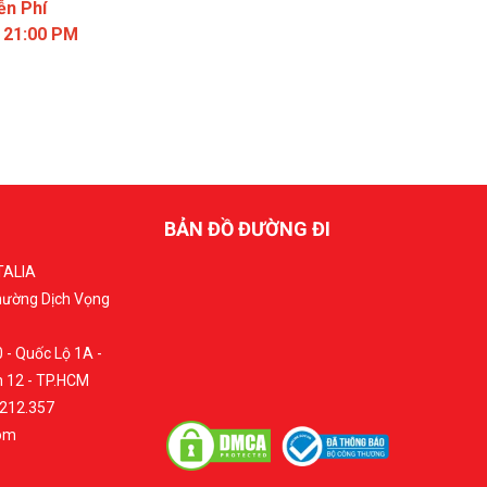
ễn Phí
- 21:00 PM
BẢN ĐỒ ĐƯỜNG ĐI
TALIA
Phường Dịch Vọng
 - Quốc Lộ 1A -
 12 - TP.HCM
.212.357
com