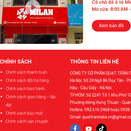
Có chỗ để ô tô Mi
Mở cửa: 8:00 AM 
Xem bản đồ
CHÍNH SÁCH
THÔNG TIN LIÊN HỆ
Chính sách thanh toán
CÔNG TY CỔ PHẦN QUẠT TRẦN I
Chính sách đổi trả hàng
Hà Nội: Số 24 Ngõ 86 Duy Tân - 
Hậu - Cầu Giấy - Hà Nội.
Chính sách bảo hành
TP.HCM: Số 2241 Tổ 1 Khu Phố 10
Chính sách giao hàng – lắp
Phường Đông Hưng Thuận - Quận
đặt
Hotline: 092.616.2468 hoặc 0938
Chính sách bảo mật
Gmail: quattranitalia.vn@gmail.
Chính sách vận chuyển