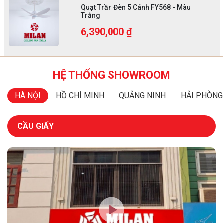
Quạt Trần Đèn 5 Cánh FY568 - Màu
Trắng
6,390,000 ₫
HỆ THỐNG SHOWROOM
HÀ NỘI
HỒ CHÍ MINH
QUẢNG NINH
HẢI PHÒNG
CẦU GIẤY