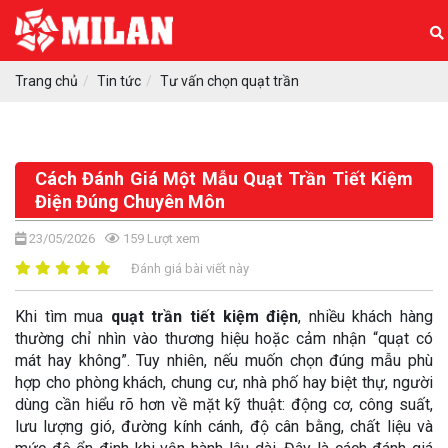
Trang chủ
Tin tức
Tư vấn chọn quạt trần
Cách Đánh Giá Một Mẫu Quạt Trần Tiết Kiệm
Điện Đúng Chuyên Môn
23/05/2026
159
Lượt xem
Đánh giá bài viết này
Khi tìm mua
quạt trần tiết kiệm điện
, nhiều khách hàng
thường chỉ nhìn vào thương hiệu hoặc cảm nhận “quạt có
mát hay không”. Tuy nhiên, nếu muốn chọn đúng mẫu phù
hợp cho phòng khách, chung cư, nhà phố hay biệt thự, người
dùng cần hiểu rõ hơn về mặt kỹ thuật: động cơ, công suất,
lưu lượng gió, đường kính cánh, độ cân bằng, chất liệu và