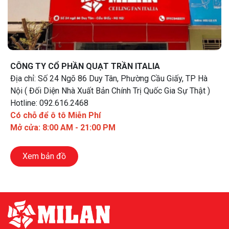
CÔNG TY CỔ PHẦN QUẠT TRẦN ITALIA
Địa chỉ: Số 24 Ngõ 86 Duy Tân, Phường Cầu Giấy, TP Hà
Nội ( Đối Diện Nhà Xuất Bản Chính Trị Quốc Gia Sự Thật )
Hotline: 092.616.2468
Có chỗ để ô tô Miễn Phí
Mở cửa: 8:00 AM - 21:00 PM
Xem bản đồ