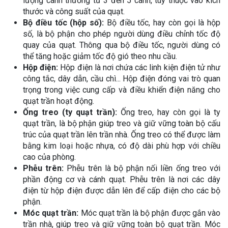
lượng cánh thường từ 3 đến 5 cánh, tùy thuộc vào kích
thước và công suất của quạt.
Bộ điều tốc (hộp số):
Bộ điều tốc, hay còn gọi là hộp
số, là bộ phận cho phép người dùng điều chỉnh tốc độ
quay của quạt. Thông qua bộ điều tốc, người dùng có
thể tăng hoặc giảm tốc độ gió theo nhu cầu.
Hộp điện:
Hộp điện là nơi chứa các linh kiện điện tử như
công tắc, dây dẫn, cầu chì... Hộp điện đóng vai trò quan
trọng trong việc cung cấp và điều khiển điện năng cho
quạt trần hoạt động.
Ống treo (ty quạt trần):
Ống treo, hay còn gọi là ty
quạt trần, là bộ phận giúp treo và giữ vững toàn bộ cấu
trúc của quạt trần lên trần nhà. Ống treo có thể được làm
bằng kim loại hoặc nhựa, có độ dài phù hợp với chiều
cao của phòng.
Phễu trên:
Phễu trên là bộ phận nối liền ống treo với
phần động cơ và cánh quạt. Phễu trên là nơi các dây
điện từ hộp điện được dẫn lên để cấp điện cho các bộ
phận.
Móc quạt trần:
Móc quạt trần là bộ phận được gắn vào
trần nhà, giúp treo và giữ vững toàn bộ quạt trần. Móc