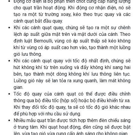
Động cơ điện là bộ phận then chốt cung cấp năng lượng
cho quạt trần hoạt động. Khi động cơ nhận điện, nó sẽ
tạo ra một từ trường xoay, kéo theo trục quay và các
cánh quạt bắt đầu quay.
Khi các cánh quạt quay, chúng sẽ tạo ra một sự chênh
lệch áp suất giữa mặt trên và mặt dưới của cánh. Theo
định luật Bernoulli, vùng có áp suất thấp sẽ kéo không
khí từ vùng có áp suất cao hơn vào, tạo thành một luồng
gió lưu thông.
Khi các cánh quạt quay với tốc độ nhất định, chúng sẽ
hút không khí từ trên xuống và đẩy không khí sang hai
bên, tạo thành một dòng không khí lưu thông liên tục.
Luồng gió này sẽ lan tỏa ra xung quanh, làm mát không
gian.
Tốc độ quay của cánh quạt có thể được điều chỉnh
thông qua bộ điều tốc (hộp số) hoặc bộ điều khiển từ xa.
Khi thay đổi tốc độ quay, ta sẽ có tốc độ gió khác nhau
để phù hợp với nhu cầu sử dụng.
Nhiều mẫu quạt trần được tích hợp thêm đèn chiếu sáng
ở trung tâm. Khi quạt hoạt động, đèn cũng sẽ được bật
lên, vừa tạo gió vừa cung cấp ánh sáng cho không gian.