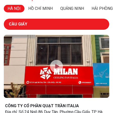
HÀ NỘI
HỒ CHÍ MINH
QUẢNG NINH
HẢI PHÒNG
CẦU GIẤY
CÔNG TY CỔ PHẦN QUẠT TRẦN ITALIA
Địa chỉ: Số 24 Ngõ 86 Duy Tân, Phường Cầu Giấy, TP Hà