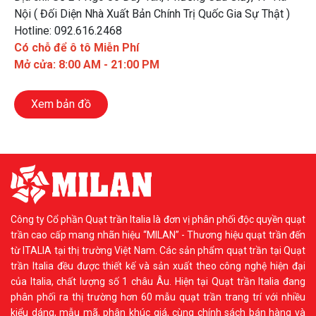
Nội ( Đối Diện Nhà Xuất Bản Chính Trị Quốc Gia Sự Thật )
Hotline: 092.616.2468
Có chỗ để ô tô Miễn Phí
Mở cửa: 8:00 AM - 21:00 PM
Xem bản đồ
Công ty Cổ phần Quạt trần Italia là đơn vị phân phối độc quyền quạt
trần cao cấp mang nhãn hiệu “MILAN” - Thương hiệu quạt trần đến
từ ITALIA tại thị trường Việt Nam. Các sản phẩm quạt trần tại Quạt
trần Italia đều được thiết kế và sản xuất theo công nghệ hiện đại
của Italia, chất lượng số 1 châu Âu. Hiện tại Quạt trần Italia đang
phân phối ra thị trường hơn 60 mẫu quạt trần trang trí với nhiều
kiểu dáng, mẫu mã, phân khúc giá, cùng chính sách bán hàng và