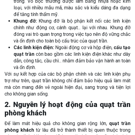
trong. Vỏ bọc thường được làm bằng nhựa hoặc kim
loại, với nhiều mẫu mã, màu sắc và kiểu dáng đa dạng
để tăng tính thẩm mỹ.
Khung đỡ:
Khung đỡ là bộ phận kết nối các linh kiện
chính như động cơ, cánh quạt... lại với nhau. Khung đỡ
đóng vai trò quan trọng trong việc tạo nên độ vững chắc
và ổn định cho toàn bộ cấu trúc của quạt trần.
Các linh kiện điện:
Ngoài động cơ và hộp điện,
cấu tạo
quạt trần
còn bao gồm các linh kiện điện khác như dây
dẫn, công tắc, cầu chì... nhằm đảm bảo vận hành an toàn
và ổn định.
Với sự kết hợp của các bộ phận chính và các linh kiện phụ
trợ như trên, quạt trần không chỉ đảm bảo hiệu quả làm mát
mà còn mang đến vẻ ngoài hiện đại, sang trọng và tiện lợi
cho không gian sống.
2. Nguyên lý hoạt động của quạt trần
phòng khách
Để làm mát hiệu quả cho không gian rộng lớn,
quạt trần
phòng khách
từ lâu đã trở thành thiết bị quen thuộc trong