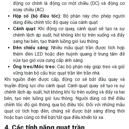
động cơ chính là động cơ một chiều (DC) và động cơ
xoay chiều (AC).
Hộp số (bộ điều tốc):
Bộ phận này cho phép người
dùng điều chỉnh tốc độ quay của cánh quạt.
Cánh quạt:
Khi động cơ quay, cánh quạt sẽ tạo ra sự
chênh lệch áp suất, hút không khí từ trên xuống và đẩy
sang hai bên, tạo thành luồng gió lưu thông.
Đèn chiếu sáng:
Nhiều mẫu quạt trần được tích hợp
thêm đèn LED hoặc đèn huỳnh quang ở trung tâm để
vừa tạo gió vừa cung cấp ánh sáng.
Ống treo/Móc treo:
Các bộ phận này giúp treo và giữ
vững toàn bộ cấu trúc quạt trần lên trần nhà.
Khi nguồn điện được cấp, động cơ sẽ bắt đầu quay và
truyền động lực cho cánh quạt. Cánh quạt quay sẽ tạo ra sự
chênh lệch áp suất, hút không khí từ trên xuống và đẩy ra hai
bên, tạo nên luồng gió lưu thông. Người dùng có thể điều
chỉnh tốc độ gió thông qua bộ điều tốc. Đối với những mẫu
quạt có tích hợp đèn, chúng sẽ được bật sáng đồng thời
hoặc bạn cũng có thể bật/tắt qua điều khiển từ xa. .
4. Các tính năng quạt trần