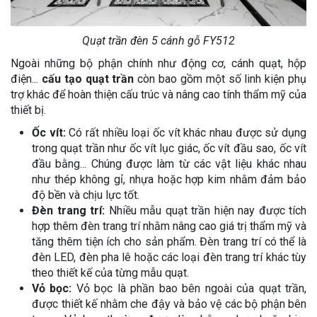
Quạt trần đèn 5 cánh gỗ FY512
Ngoài những bộ phận chính như động cơ, cánh quạt, hộp
điện...
cấu tạo quạt trần
còn bao gồm một số linh kiện phụ
trợ khác để hoàn thiện cấu trúc và nâng cao tính thẩm mỹ của
thiết bị.
Ốc vít:
Có rất nhiều loại ốc vít khác nhau được sử dụng
trong quạt trần như ốc vít lục giác, ốc vít đầu sao, ốc vít
đầu bằng... Chúng được làm từ các vật liệu khác nhau
như thép không gỉ, nhựa hoặc hợp kim nhằm đảm bảo
độ bền và chịu lực tốt.
Đèn trang trí:
Nhiều mẫu quạt trần hiện nay được tích
hợp thêm đèn trang trí nhằm nâng cao giá trị thẩm mỹ và
tăng thêm tiện ích cho sản phẩm. Đèn trang trí có thể là
đèn LED, đèn pha lê hoặc các loại đèn trang trí khác tùy
theo thiết kế của từng mẫu quạt.
Vỏ bọc:
Vỏ bọc là phần bao bên ngoài của quạt trần,
được thiết kế nhằm che đậy và bảo vệ các bộ phận bên