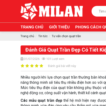
TRANG CHỦ
GIỚI THIỆU
PHONG CÁCH Q
Trang chủ
Tin tức
Tư vấn chọn quạt trần
Đánh Giá Quạt Trần Đẹp Có Tiết K
01/07/2026
101
Lượt xem
Đánh giá bài viết này
Nhiều người khi lựa chọn quạt trần thường băn khoă
năng thông minh sẽ tiêu thụ nhiều điện hơn so với q
Mức tiêu thụ điện của quạt trần không phụ thuộc v
nghệ động cơ, công suất vận hành, thiết kế cánh quạt
Các mẫu quạt trần đẹp
thế hệ mới hiện nay được
thông minh, vừa đáp ứng yêu cầu thẩm mỹ vừa mang 