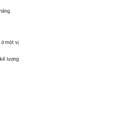
 năng.
 ở một vị
 kể lượng