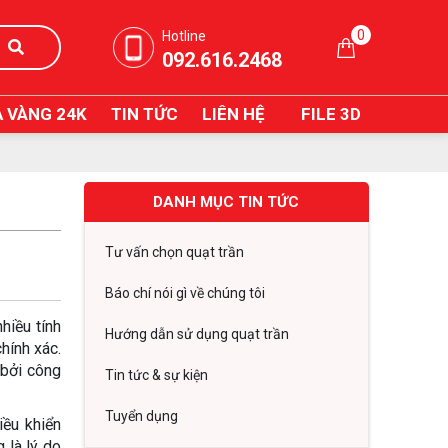
0
Hotline
092.616.2468
 VÀNG 24K
TIN TỨC
LIÊN HỆ
FILE 3D
DANH MỤC TIN TỨC
Tư vấn chọn quạt trần
Báo chí nói gì về chúng tôi
hiều tính
Hướng dẫn sử dụng quạt trần
hính xác.
 bởi công
Tin tức & sự kiện
Tuyển dụng
iều khiển
 là lý do