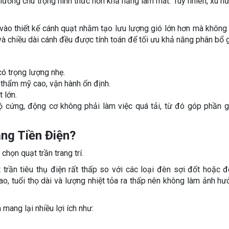
ường chú trọng hình thức hơn khả năng làm mát. Tuy nhiên, xu hư
vào thiết kế cánh quạt nhằm tạo lưu lượng gió lớn hơn mà không
 chiều dài cánh đều được tính toán để tối ưu khả năng phân bổ g
ó trọng lượng nhẹ.
 thẩm mỹ cao, vận hành ổn định.
 lớn.
cứng, động cơ không phải làm việc quá tải, từ đó góp phần g
ng Tiền Điện?
chọn quạt trần trang trí.
 trần tiêu thụ điện rất thấp so với các loại đèn sợi đốt hoặc 
o, tuổi thọ dài và lượng nhiệt tỏa ra thấp nên không làm ảnh h
 mang lại nhiều lợi ích như: