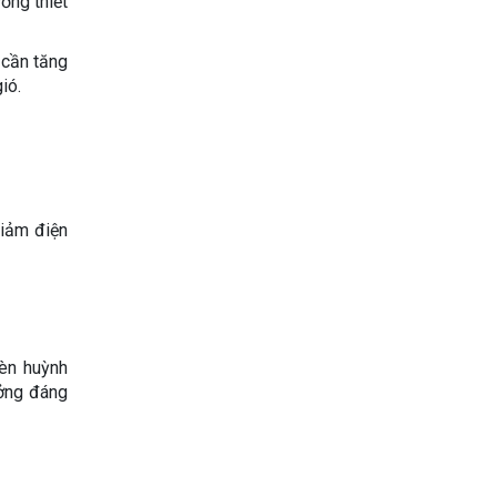
ớng thiết
 cần tăng
ió.
iảm điện
đèn huỳnh
ưởng đáng