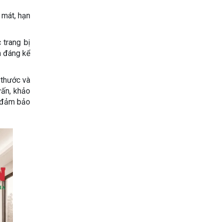
 mát, hạn
 trang bị
m đáng kể
 thước và
vấn, khảo
a đảm bảo