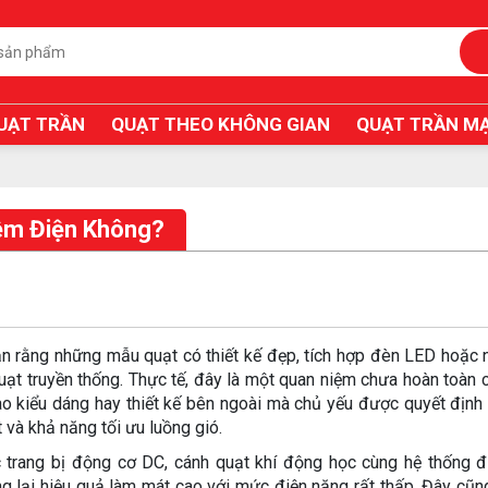
UẠT TRẦN
QUẠT THEO KHÔNG GIAN
QUẠT TRẦN MẠ
iệm Điện Không?
n rằng những mẫu quạt có thiết kế đẹp, tích hợp đèn LED hoặc n
uạt truyền thống. Thực tế, đây là một quan niệm chưa hoàn toàn c
ào kiểu dáng hay thiết kế bên ngoài mà chủ yếu được quyết định
 và khả năng tối ưu luồng gió.
 trang bị động cơ DC, cánh quạt khí động học cùng hệ thống đ
lại hiệu quả làm mát cao với mức điện năng rất thấp. Đây cũng