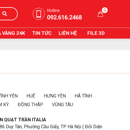
0
Hotline
092.616.2468
 VÀNG 24K
TIN TỨC
LIÊN HỆ
FILE 3D
VĨNH YÊN
HUẾ
HƯNG YÊN
HÀ TĨNH
M KỲ
ĐỒNG THÁP
VŨNG TÀU
N QUẠT TRẦN ITALIA
 86 Duy Tân, Phường Cầu Giấy, TP Hà Nội ( Đối Diện