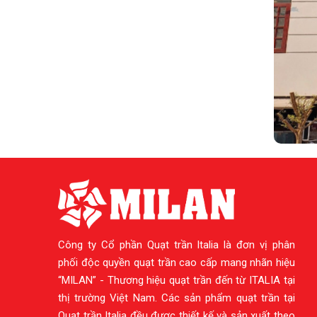
Công ty Cổ phần Quạt trần Italia là đơn vị phân
phối độc quyền quạt trần cao cấp mang nhãn hiệu
“MILAN” - Thương hiệu quạt trần đến từ ITALIA tại
thị trường Việt Nam. Các sản phẩm quạt trần tại
Quạt trần Italia đều được thiết kế và sản xuất theo