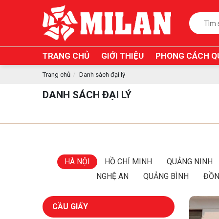
TRANG CHỦ
GIỚI THIỆU
PHONG CÁCH Q
Trang chủ
Danh sách đại lý
DANH SÁCH ĐẠI LÝ
HÀ NỘI
HỒ CHÍ MINH
QUẢNG NINH
NGHỆ AN
QUẢNG BÌNH
ĐỒN
CẦU GIẤY