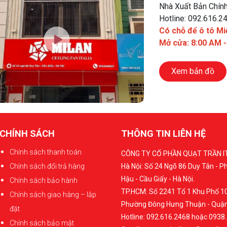
Nhà Xuất Bản Chính
Hotline: 092.616.2
Có chỗ để ô tô Mi
Mở cửa: 8:00 AM 
Xem bản đồ
CHÍNH SÁCH
THÔNG TIN LIÊN HỆ
Chính sách thanh toán
CÔNG TY CỔ PHẦN QUẠT TRẦN I
Chính sách đổi trả hàng
Hà Nội: Số 24 Ngõ 86 Duy Tân - 
Hậu - Cầu Giấy - Hà Nội.
Chính sách bảo hành
TP.HCM: Số 2241 Tổ 1 Khu Phố 10
Chính sách giao hàng – lắp
Phường Đông Hưng Thuận - Quận
đặt
Hotline: 092.616.2468 hoặc 0938
Chính sách bảo mật