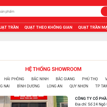
UẠT TRẦN
QUẠT THEO KHÔNG GIAN
QUẠT TRẦN MẠ
HỆ THỐNG SHOWROOM
HẢI PHÒNG
BẮC NINH
BẮC GIANG
PHÚ THỌ
G NAI
BÌNH DƯƠNG
LONG AN
QUY NHƠN
TP TA
CÔNG TY CỔ PHẦ
Địa chỉ: Số 24 Ngõ