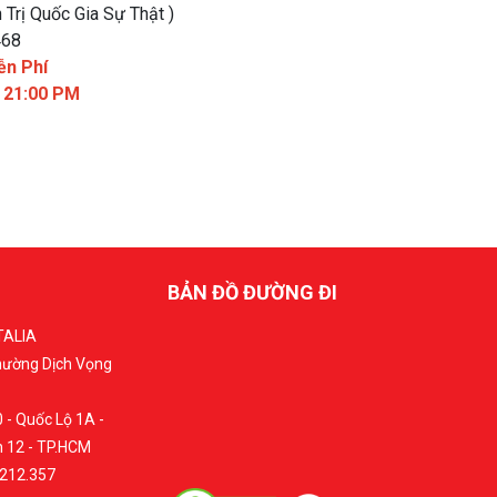
 Trị Quốc Gia Sự Thật )
468
ễn Phí
- 21:00 PM
BẢN ĐỒ ĐƯỜNG ĐI
TALIA
Phường Dịch Vọng
 - Quốc Lộ 1A -
 12 - TP.HCM
.212.357