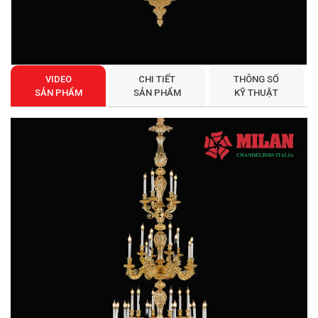
VIDEO
CHI TIẾT
THÔNG SỐ
SẢN PHẨM
SẢN PHẨM
KỸ THUẬT