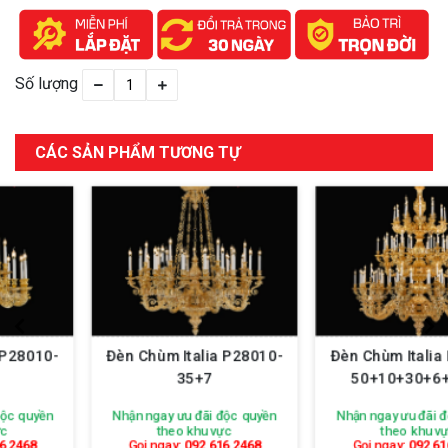
Số lượng
CÁC SẢN PHẨM TƯƠNG TỰ
Đèn Chùm Italia P28010-
Đèn Chùm Italia P28010-
35+7
50+10+30+6+12+6
Nhận ngay ưu đãi độc quyền
Nhận ngay ưu đãi độc quyền
theo khu vực
theo khu vực
Gọi ngay:
092 616 2468
Gọi ngay:
092 616 2468