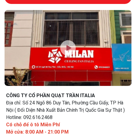
CÔNG TY CỔ PHẦN QUẠT TRẦN ITALIA
Địa chỉ: Số 24 Ngõ 86 Duy Tân, Phường Cầu Giấy, TP Hà
Nội ( Đối Diện Nhà Xuất Bản Chính Trị Quốc Gia Sự Thật )
Hotline: 092.616.2468
Có chỗ để ô tô Miễn Phí
Mở cửa: 8:00 AM - 21:00 PM