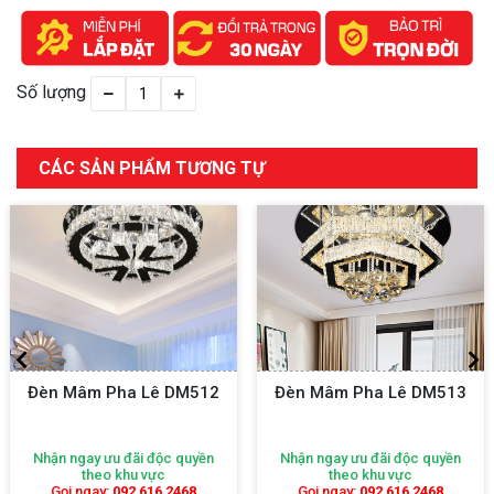
Số lượng
CÁC SẢN PHẨM TƯƠNG TỰ
DM512
Đèn Mâm Pha Lê DM513
Đèn Mâm Pha Lê 
quyền
Nhận ngay ưu đãi độc quyền
Nhận ngay ưu đãi độc 
theo khu vực
theo khu vực
468
Gọi ngay:
092 616 2468
Gọi ngay:
092 616 2