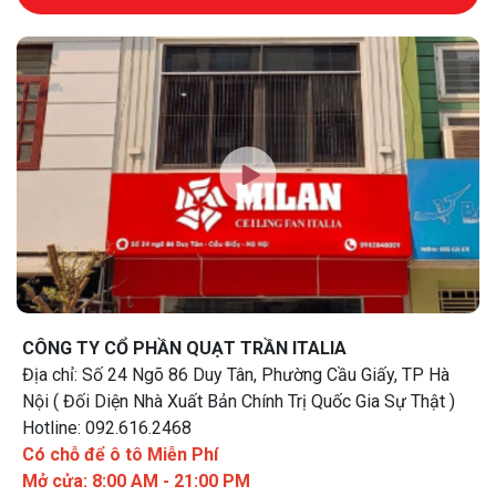
CÔNG TY CỔ PHẦN QUẠT TRẦN ITALIA
Địa chỉ: Số 24 Ngõ 86 Duy Tân, Phường Cầu Giấy, TP Hà
Nội ( Đối Diện Nhà Xuất Bản Chính Trị Quốc Gia Sự Thật )
Hotline: 092.616.2468
Có chỗ để ô tô Miễn Phí
Mở cửa: 8:00 AM - 21:00 PM