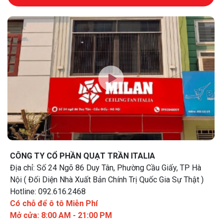
CÔNG TY CỔ PHẦN QUẠT TRẦN ITALIA
Địa chỉ: Số 24 Ngõ 86 Duy Tân, Phường Cầu Giấy, TP Hà
Nội ( Đối Diện Nhà Xuất Bản Chính Trị Quốc Gia Sự Thật )
Hotline: 092.616.2468
Có chỗ để ô tô Miễn Phí
Mở cửa: 8:00 AM - 21:00 PM