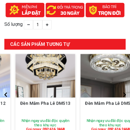
Số lượng
CÁC SẢN PHẨM TƯƠNG TỰ
Đèn Mâm Pha Lê DM513
Đèn Mâm Pha Lê DM514
Nhận ngay ưu đãi độc quyền
Nhận ngay ưu đãi độc quyền
theo khu vực
theo khu vực
Gọi ngay:
092 616 2468
Gọi ngay:
092 616 2468