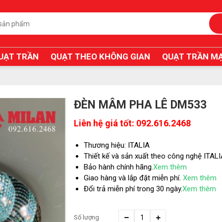
UẠT TRẦN
QUẠT THEO KHÔNG GIAN
QUẠT TRẦN MẠ
ĐÈN MÂM PHA LÊ DM533
Liên hệ giá tốt: 092.616.2468
Thương hiệu: ITALIA
Thiết kế và sản xuất theo công nghệ ITAL
Bảo hành chính hãng.
Xem thêm
Giao hàng và lắp đặt miễn phí.
Xem thêm
Đổi trả miễn phí trong 30 ngày.
Xem thêm
Số lượng