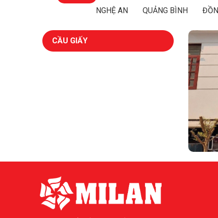
NGHỆ AN
QUẢNG BÌNH
ĐỒN
CẦU GIẤY