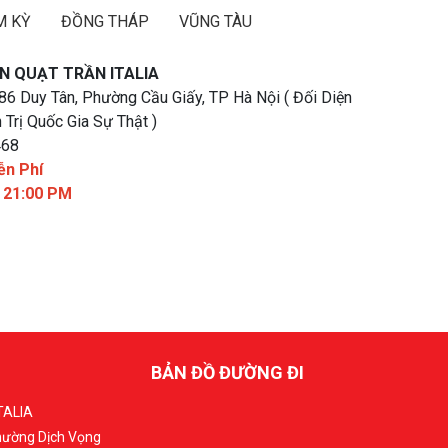
M KỲ
ĐỒNG THÁP
VŨNG TÀU
N QUẠT TRẦN ITALIA
 86 Duy Tân, Phường Cầu Giấy, TP Hà Nội ( Đối Diện
 Trị Quốc Gia Sự Thật )
468
ễn Phí
- 21:00 PM
BẢN ĐỒ ĐƯỜNG ĐI
TALIA
Phường Dịch Vọng