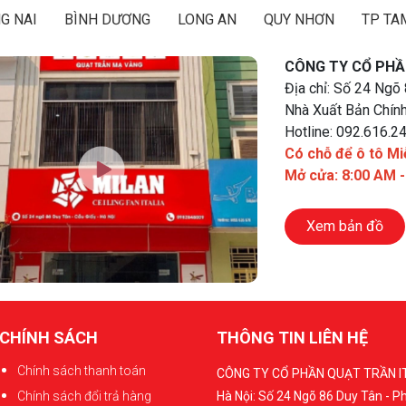
G NAI
BÌNH DƯƠNG
LONG AN
QUY NHƠN
TP TA
CÔNG TY CỔ PHẦ
Địa chỉ: Số 24 Ngõ
Nhà Xuất Bản Chính
Hotline: 092.616.2
Có chỗ để ô tô Mi
Mở cửa: 8:00 AM 
Xem bản đồ
CHÍNH SÁCH
THÔNG TIN LIÊN HỆ
Chính sách thanh toán
CÔNG TY CỔ PHẦN QUẠT TRẦN I
Chính sách đổi trả hàng
Hà Nội: Số 24 Ngõ 86 Duy Tân - 