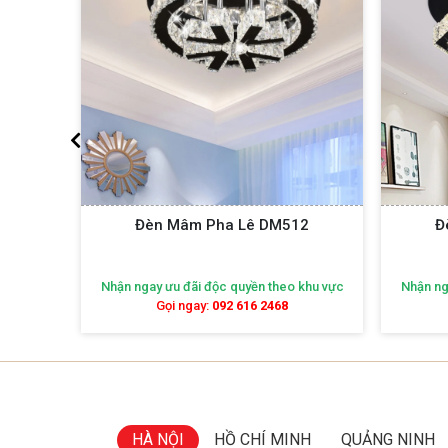
11
Đèn Mâm Pha Lê DM512
Đ
khu vực
Nhận ngay ưu đãi độc quyền theo khu vực
Nhận ng
Gọi ngay:
092 616 2468
HÀ NỘI
HỒ CHÍ MINH
QUẢNG NINH