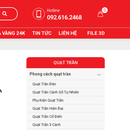
0
Hotline
092.616.2468
 VÀNG 24K
TIN TỨC
LIÊN HỆ
FILE 3D
QUẠT TRẦN
Phong cách quạt trần
Quạt Trần Đèn
IA
Quạt Trần Cánh Gỗ Tự Nhiên
Phụ Kiện Quạt Trần
Quạt Trần Hiện Đại
Quạt Trần Cổ Điển
Quạt Trần 3 Cánh