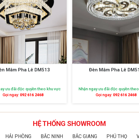
èn Mâm Pha Lê DM513
Đèn Mâm Pha Lê DM5
ay ưu đãi độc quyền theo khu vực
Nhận ngay ưu đãi độc quyền theo
Gọi ngay:
092 616 2468
Gọi ngay:
092 616 2468
HỆ THỐNG SHOWROOM
HẢI PHÒNG
BẮC NINH
BẮC GIANG
PHÚ THỌ