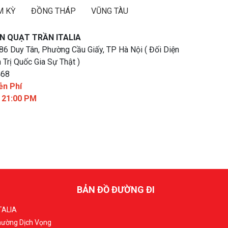
M KỲ
ĐỒNG THÁP
VŨNG TÀU
N QUẠT TRẦN ITALIA
 86 Duy Tân, Phường Cầu Giấy, TP Hà Nội ( Đối Diện
 Trị Quốc Gia Sự Thật )
468
ễn Phí
- 21:00 PM
BẢN ĐỒ ĐƯỜNG ĐI
TALIA
Phường Dịch Vọng