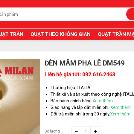
UẠT TRẦN
QUẠT THEO KHÔNG GIAN
QUẠT TRẦN MẠ
ĐÈN MÂM PHA LÊ DM549
Liên hệ giá tốt: 092.616.2468
Thương hiệu: ITALIA
Thiết kế và sản xuất theo công nghệ ITAL
Bảo hành chính hãng.
Xem thêm
Giao hàng và lắp đặt miễn phí.
Xem thêm
Đổi trả miễn phí trong 30 ngày.
Xem thêm
Số lượng