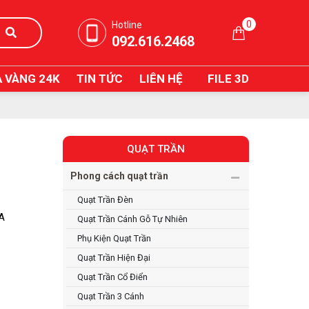
0
Hotline
092.616.2468
 VÀNG 24K
TIN TỨC
LIÊN HỆ
FILE 3D
QUẠT TRẦN
Phong cách quạt trần
Quạt Trần Đèn
IA
Quạt Trần Cánh Gỗ Tự Nhiên
Phụ Kiện Quạt Trần
Quạt Trần Hiện Đại
Quạt Trần Cổ Điển
Quạt Trần 3 Cánh