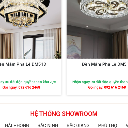
èn Mâm Pha Lê DM514
Đèn Mâm Pha Lê DM5
ay ưu đãi độc quyền theo khu vực
Nhận ngay ưu đãi độc quyền theo
Gọi ngay:
092 616 2468
Gọi ngay:
092 616 2468
HỆ THỐNG SHOWROOM
HẢI PHÒNG
BẮC NINH
BẮC GIANG
PHÚ THỌ