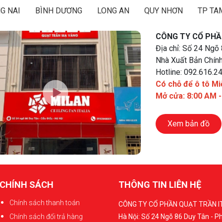
G NAI
BÌNH DƯƠNG
LONG AN
QUY NHƠN
TP TA
CÔNG TY CỔ PHẦ
Địa chỉ: Số 24 Ngõ
Nhà Xuất Bản Chính
Hotline: 092.616.2
Có chỗ để ô tô Mi
Mở cửa: 8:00 AM 
Xem bản đồ
CHÍNH SÁCH
THÔNG TIN LIÊN HỆ
Chính sách thanh toán
CÔNG TY CỔ PHẦN QUẠT TRẦN I
Chính sách đổi trả hàng
Hà Nội: Số 24 Ngõ 86 Duy Tân - 