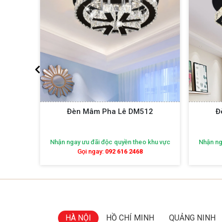
12
Đèn Mâm Pha Lê DM513
Đ
khu vực
Nhận ngay ưu đãi độc quyền theo khu vực
Nhận ng
Gọi ngay:
092 616 2468
HÀ NỘI
HỒ CHÍ MINH
QUẢNG NINH