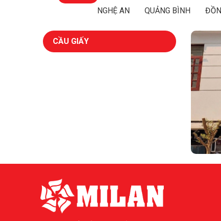
NGHỆ AN
QUẢNG BÌNH
ĐỒN
CẦU GIẤY