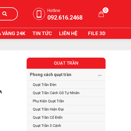
0
Hotline
092.616.2468
 VÀNG 24K
TIN TỨC
LIÊN HỆ
FILE 3D
QUẠT TRẦN
Phong cách quạt trần
Quạt Trần Đèn
IA
Quạt Trần Cánh Gỗ Tự Nhiên
Phụ Kiện Quạt Trần
Quạt Trần Hiện Đại
Quạt Trần Cổ Điển
Quạt Trần 3 Cánh