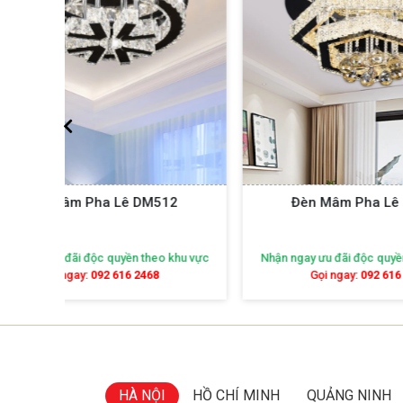
12
Đèn Mâm Pha Lê DM513
Đ
khu vực
Nhận ngay ưu đãi độc quyền theo khu vực
Nhận ng
Gọi ngay:
092 616 2468
HÀ NỘI
HỒ CHÍ MINH
QUẢNG NINH