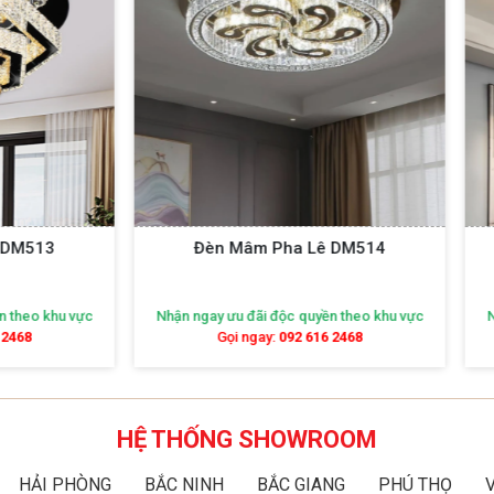
èn Mâm Pha Lê DM514
Đèn Mâm Pha Lê DM5
ay ưu đãi độc quyền theo khu vực
Nhận ngay ưu đãi độc quyền theo
Gọi ngay:
092 616 2468
Gọi ngay:
092 616 2468
HỆ THỐNG SHOWROOM
HẢI PHÒNG
BẮC NINH
BẮC GIANG
PHÚ THỌ