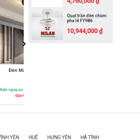
4,760,000 ₫
Quạt trần đèn chùm
pha lê FY986
10,944,000 ₫
15
Đèn Mâm Pha Lê DM516
Đ
 khu vực
Nhận ngay ưu đãi độc quyền theo khu vực
Nhận n
Gọi ngay:
092 616 2468
VĨNH YÊN
HUẾ
HƯNG YÊN
HÀ TĨNH