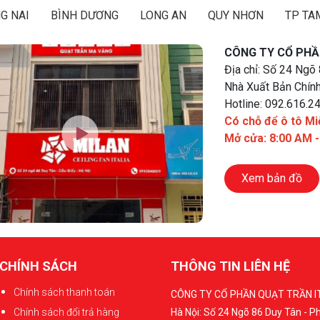
G NAI
BÌNH DƯƠNG
LONG AN
QUY NHƠN
TP TA
CÔNG TY CỔ PHẦ
Địa chỉ: Số 24 Ngõ
Nhà Xuất Bản Chính
Hotline: 092.616.2
Có chỗ để ô tô Mi
Mở cửa: 8:00 AM 
Xem bản đồ
CHÍNH SÁCH
THÔNG TIN LIÊN HỆ
Chính sách thanh toán
CÔNG TY CỔ PHẦN QUẠT TRẦN I
Chính sách đổi trả hàng
Hà Nội: Số 24 Ngõ 86 Duy Tân - 