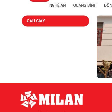
NGHỆ AN
QUẢNG BÌNH
ĐỒN
CẦU GIẤY