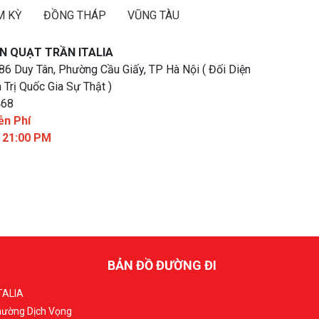
M KỲ
ĐỒNG THÁP
VŨNG TÀU
N QUẠT TRẦN ITALIA
 86 Duy Tân, Phường Cầu Giấy, TP Hà Nội ( Đối Diện
 Trị Quốc Gia Sự Thật )
468
ễn Phí
- 21:00 PM
BẢN ĐỒ ĐƯỜNG ĐI
TALIA
Phường Dịch Vọng