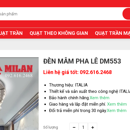
UẠT TRẦN
QUẠT THEO KHÔNG GIAN
QUẠT TRẦN MẠ
ĐÈN MÂM PHA LÊ DM553
Liên hệ giá tốt: 092.616.2468
Thương hiệu: ITALIA
Thiết kế và sản xuất theo công nghệ ITAL
Bảo hành chính hãng.
Xem thêm
Giao hàng và lắp đặt miễn phí.
Xem thêm
Đổi trả miễn phí trong 30 ngày.
Xem thêm
Số lượng