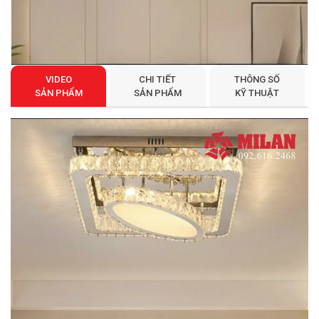
VIDEO
CHI TIẾT
THÔNG SỐ
SẢN PHẨM
SẢN PHẨM
KỸ THUẬT