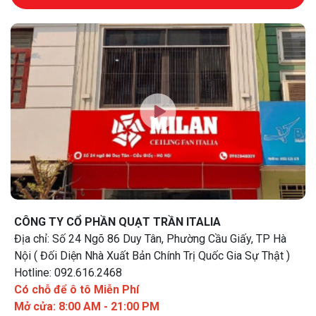
CÔNG TY CỔ PHẦN QUẠT TRẦN ITALIA
Địa chỉ: Số 24 Ngõ 86 Duy Tân, Phường Cầu Giấy, TP Hà
Nội ( Đối Diện Nhà Xuất Bản Chính Trị Quốc Gia Sự Thật )
Hotline: 092.616.2468
Có chỗ để ô tô Miễn Phí
Mở cửa: 8:00 AM - 21:00 PM