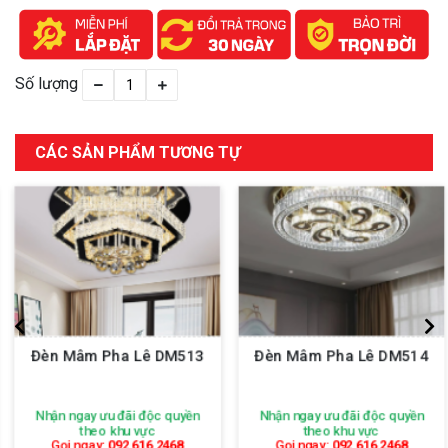
Số lượng
CÁC SẢN PHẨM TƯƠNG TỰ
Đèn Mâm Pha Lê DM513
Đèn Mâm Pha Lê DM514
Nhận ngay ưu đãi độc quyền
Nhận ngay ưu đãi độc quyền
theo khu vực
theo khu vực
Gọi ngay:
092 616 2468
Gọi ngay:
092 616 2468