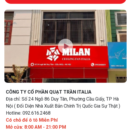
CÔNG TY CỔ PHẦN QUẠT TRẦN ITALIA
Địa chỉ: Số 24 Ngõ 86 Duy Tân, Phường Cầu Giấy, TP Hà
Nội ( Đối Diện Nhà Xuất Bản Chính Trị Quốc Gia Sự Thật )
Hotline: 092.616.2468
Có chỗ để ô tô Miễn Phí
Mở cửa: 8:00 AM - 21:00 PM