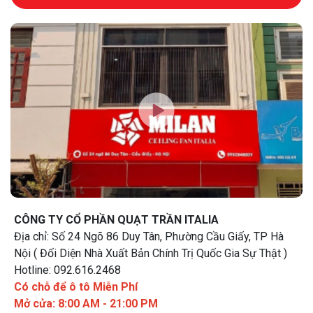
CÔNG TY CỔ PHẦN QUẠT TRẦN ITALIA
Địa chỉ: Số 24 Ngõ 86 Duy Tân, Phường Cầu Giấy, TP Hà
Nội ( Đối Diện Nhà Xuất Bản Chính Trị Quốc Gia Sự Thật )
Hotline: 092.616.2468
Có chỗ để ô tô Miễn Phí
Mở cửa: 8:00 AM - 21:00 PM