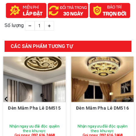
Số lượng
CÁC SẢN PHẨM TƯƠNG TỰ
Đèn Mâm Pha Lê DM515
Đèn Mâm Pha Lê DM516
Nhận ngay ưu đãi độc quyền
Nhận ngay ưu đãi độc quyền
theo khu vực
theo khu vực
Gọi ngay:
092 616 2468
Gọi ngay:
092 616 2468