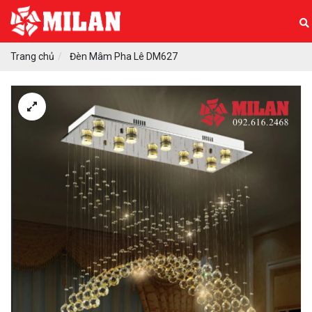
Trang chủ
Đèn Mâm Pha Lê DM627