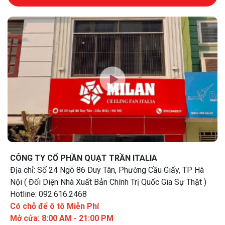
CÔNG TY CỔ PHẦN QUẠT TRẦN ITALIA
Địa chỉ: Số 24 Ngõ 86 Duy Tân, Phường Cầu Giấy, TP Hà
Nội ( Đối Diện Nhà Xuất Bản Chính Trị Quốc Gia Sự Thật )
Hotline: 092.616.2468
Có chỗ để ô tô Miễn Phí
Mở cửa: 8:00 AM - 21:00 PM