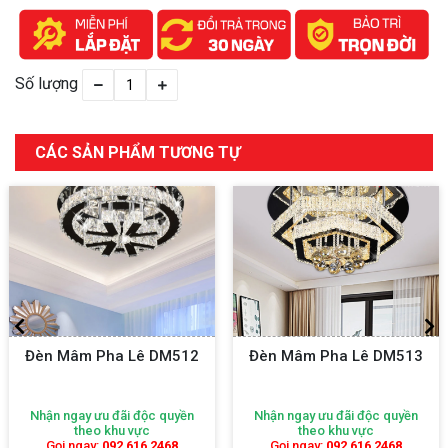
Số lượng
CÁC SẢN PHẨM TƯƠNG TỰ
ê DM512
Đèn Mâm Pha Lê DM513
Đèn Mâm Pha L
độc quyền
Nhận ngay ưu đãi độc quyền
Nhận ngay ưu đãi 
ực
theo khu vực
theo khu v
6 2468
Gọi ngay:
092 616 2468
Gọi ngay:
092 61