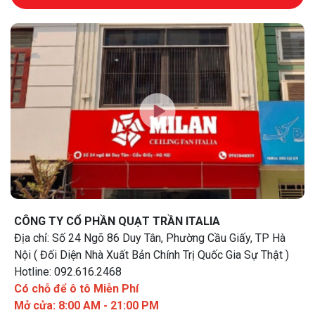
CÔNG TY CỔ PHẦN QUẠT TRẦN ITALIA
Địa chỉ: Số 24 Ngõ 86 Duy Tân, Phường Cầu Giấy, TP Hà
Nội ( Đối Diện Nhà Xuất Bản Chính Trị Quốc Gia Sự Thật )
Hotline: 092.616.2468
Có chỗ để ô tô Miễn Phí
Mở cửa: 8:00 AM - 21:00 PM