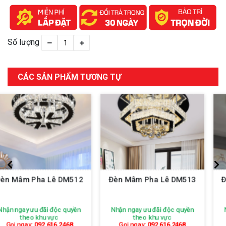
Số lượng
CÁC SẢN PHẨM TƯƠNG TỰ
Đèn Mâm Pha Lê DM513
Đèn Mâm Pha Lê DM514
Nhận ngay ưu đãi độc quyền
Nhận ngay ưu đãi độc quyền
theo khu vực
theo khu vực
Gọi ngay:
092 616 2468
Gọi ngay:
092 616 2468