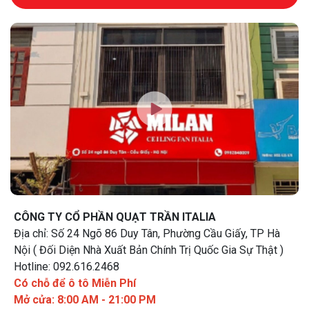
CÔNG TY CỔ PHẦN QUẠT TRẦN ITALIA
Địa chỉ: Số 24 Ngõ 86 Duy Tân, Phường Cầu Giấy, TP Hà
Nội ( Đối Diện Nhà Xuất Bản Chính Trị Quốc Gia Sự Thật )
Hotline: 092.616.2468
Có chỗ để ô tô Miễn Phí
Mở cửa: 8:00 AM - 21:00 PM