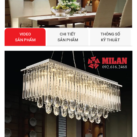
VIDEO
CHI TIẾT
THÔNG SỐ
SẢN PHẨM
SẢN PHẨM
KỸ THUẬT