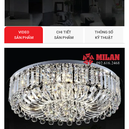
VIDEO
CHI TIẾT
THÔNG SỐ
SẢN PHẨM
SẢN PHẨM
KỸ THUẬT