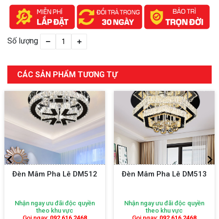
Số lượng
CÁC SẢN PHẨM TƯƠNG TỰ
DM512
Đèn Mâm Pha Lê DM513
Đèn Mâm Pha Lê 
quyền
Nhận ngay ưu đãi độc quyền
Nhận ngay ưu đãi độc 
theo khu vực
theo khu vực
468
Gọi ngay:
092 616 2468
Gọi ngay:
092 616 2