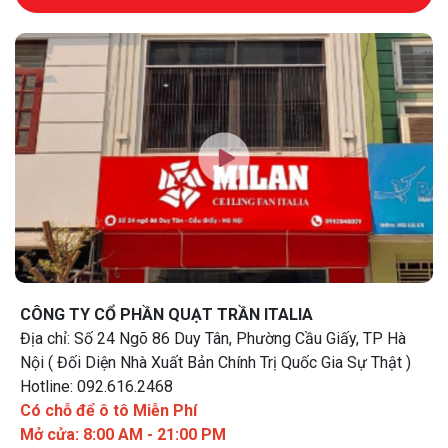
CÔNG TY CỔ PHẦN QUẠT TRẦN ITALIA
Địa chỉ: Số 24 Ngõ 86 Duy Tân, Phường Cầu Giấy, TP Hà
Nội ( Đối Diện Nhà Xuất Bản Chính Trị Quốc Gia Sự Thật )
Hotline: 092.616.2468
Có chỗ để ô tô Miễn Phí
Mở cửa: 8:00 AM - 21:00 PM