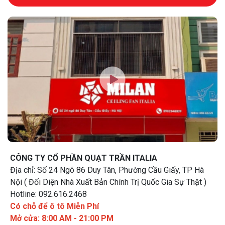
CÔNG TY CỔ PHẦN QUẠT TRẦN ITALIA
Địa chỉ: Số 24 Ngõ 86 Duy Tân, Phường Cầu Giấy, TP Hà
Nội ( Đối Diện Nhà Xuất Bản Chính Trị Quốc Gia Sự Thật )
Hotline: 092.616.2468
Có chỗ để ô tô Miễn Phí
Mở cửa: 8:00 AM - 21:00 PM