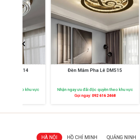
14
Đèn Mâm Pha Lê DM515
Đ
khu vực
Nhận ngay ưu đãi độc quyền theo khu vực
Nhận ng
Gọi ngay:
092 616 2468
HÀ NỘI
HỒ CHÍ MINH
QUẢNG NINH