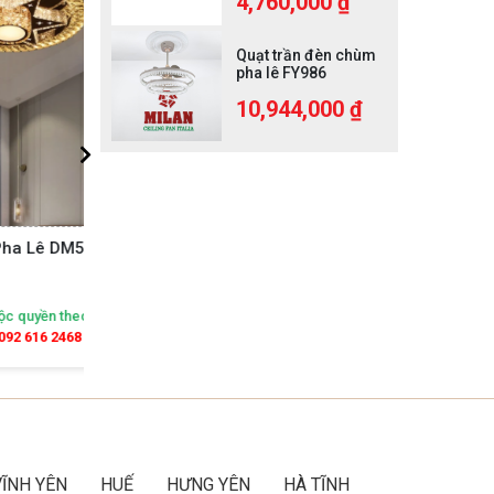
4,760,000 ₫
Quạt trần đèn chùm
pha lê FY986
10,944,000 ₫
17
Đèn Mâm Pha Lê DM511
Đ
 khu vực
Nhận ngay ưu đãi độc quyền theo khu vực
Nhận n
Gọi ngay:
092 616 2468
VĨNH YÊN
HUẾ
HƯNG YÊN
HÀ TĨNH