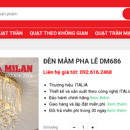
UẠT TRẦN
QUẠT THEO KHÔNG GIAN
QUẠT TRẦN MẠ
ĐÈN MÂM PHA LÊ DM686
Liên hệ giá tốt: 092.616.2468
Thương hiệu: ITALIA
Thiết kế và sản xuất theo công nghệ ITAL
Bảo hành chính hãng.
Xem thêm
Giao hàng và lắp đặt miễn phí.
Xem thêm
Đổi trả miễn phí trong 30 ngày.
Xem thêm
Số lượng