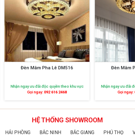
èn Mâm Pha Lê DM516
Đèn Mâm Pha Lê DM5
ay ưu đãi độc quyền theo khu vực
Nhận ngay ưu đãi độc quyền theo
Gọi ngay:
092 616 2468
Gọi ngay:
092 616 2468
HỆ THỐNG SHOWROOM
HẢI PHÒNG
BẮC NINH
BẮC GIANG
PHÚ THỌ