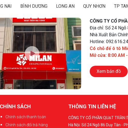
G NAI
BÌNH DƯƠNG
LONG AN
QUY NHƠN
TP TA
CÔNG TY CỔ PHẦ
Địa chỉ: Số 24 Ngõ
Nhà Xuất Bản Chính
Hotline: 092.616.2
Có chỗ để ô tô Mi
Mở cửa: 8:00 AM 
Xem bản đồ
CHÍNH SÁCH
THÔNG TIN LIÊN HỆ
Chính sách thanh toán
CÔNG TY CỔ PHẦN QUẠT TRẦN I
Chính sách đổi trả hàng
Hà Nội: Số 24 Ngõ 86 Duy Tân - 