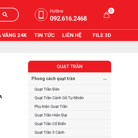
0
Hotline
092.616.2468
 VÀNG 24K
TIN TỨC
LIÊN HỆ
FILE 3D
QUẠT TRẦN
Phong cách quạt trần
Quạt Trần Đèn
IA
Quạt Trần Cánh Gỗ Tự Nhiên
Phụ Kiện Quạt Trần
Quạt Trần Hiện Đại
Quạt Trần Cổ Điển
Quạt Trần 3 Cánh