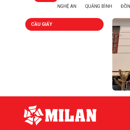
NGHỆ AN
QUẢNG BÌNH
ĐỒN
CẦU GIẤY