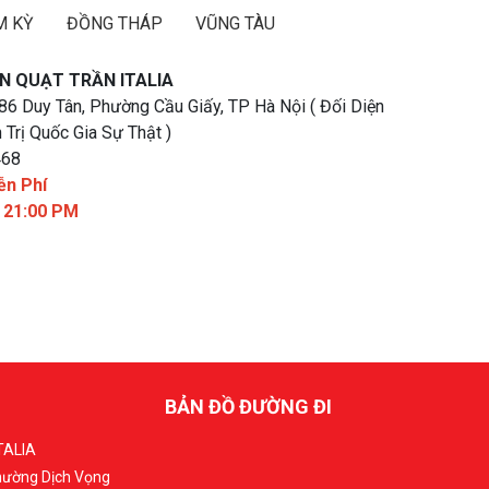
M KỲ
ĐỒNG THÁP
VŨNG TÀU
N QUẠT TRẦN ITALIA
 86 Duy Tân, Phường Cầu Giấy, TP Hà Nội ( Đối Diện
 Trị Quốc Gia Sự Thật )
468
ễn Phí
- 21:00 PM
BẢN ĐỒ ĐƯỜNG ĐI
TALIA
Phường Dịch Vọng