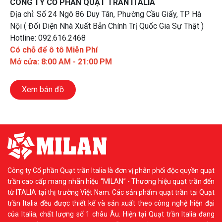
CÔNG TY CỔ PHẦN QUẠT TRẦN ITALIA
Địa chỉ: Số 24 Ngõ 86 Duy Tân, Phường Cầu Giấy, TP Hà
Nội ( Đối Diện Nhà Xuất Bản Chính Trị Quốc Gia Sự Thật )
Hotline: 092.616.2468
Có chỗ để ô tô Miễn Phí
Mở cửa: 8:00 AM - 21:00 PM
Xem bản đồ
Công ty Cổ phần Quạt trần Italia là đơn vị phân phối độc quyền quạt
trần cao cấp mang nhãn hiệu “MILAN” - Thương hiệu quạt trần đến
từ ITALIA tại thị trường Việt Nam. Các sản phẩm quạt trần tại Quạt
trần Italia đều được thiết kế và sản xuất theo công nghệ hiện đại
của Italia, chất lượng số 1 châu Âu. Hiện tại Quạt trần Italia đang