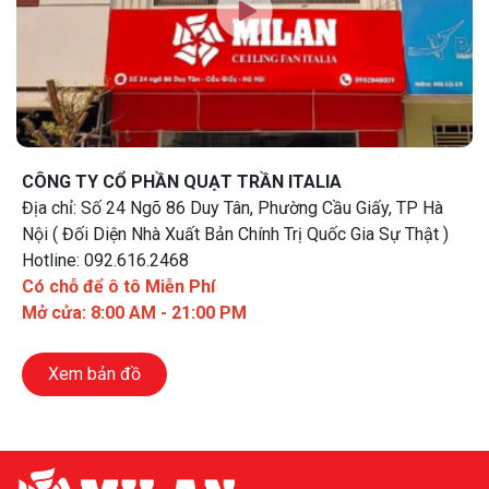
CÔNG TY CỔ PHẦN QUẠT TRẦN ITALIA
Địa chỉ: Số 24 Ngõ 86 Duy Tân, Phường Cầu Giấy, TP Hà
Nội ( Đối Diện Nhà Xuất Bản Chính Trị Quốc Gia Sự Thật )
Hotline: 092.616.2468
Có chỗ để ô tô Miễn Phí
Mở cửa: 8:00 AM - 21:00 PM
Xem bản đồ