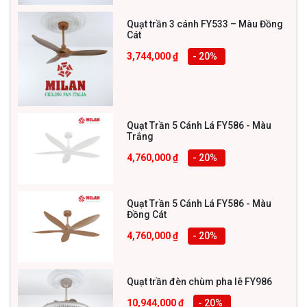
Quạt trần 3 cánh FY533 – Màu Đồng
Cát
3,744,000
₫
- 20
%
Quạt Trần 5 Cánh Lá FY586 - Màu
Trắng
4,760,000
₫
- 20
%
Quạt Trần 5 Cánh Lá FY586 - Màu
Đồng Cát
4,760,000
₫
- 20
%
Quạt trần đèn chùm pha lê FY986
10,944,000
₫
- 20
%