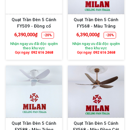
Quạt Trần Đèn 5 Cánh
Quạt Trần Đèn 5 Cánh
FY509 - Đồng cổ
FY568 - Màu Trắng
6,390,000
₫
6,390,000
₫
-20%
-20%
Nhận ngay ưu đãi độc quyền
Nhận ngay ưu đãi độc quyền
theo khu vực
theo khu vực
Gọi ngay:
092 616 2468
Gọi ngay:
092 616 2468
Quạt Trần Đèn 5 Cánh
Quạt Trần Đèn 5 Cánh
FY588 - Màu Trắng
FY568 - Màu Đồng Cát