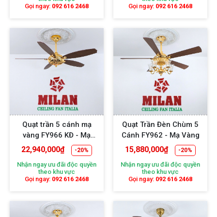
Gọi ngay:
092 616 2468
Gọi ngay:
092 616 2468
Quạt trần 5 cánh mạ
Quạt Trần Đèn Chùm 5
vàng FY966 KĐ - Mạ
Cánh FY962 - Mạ Vàng
Vàng
22,940,000
₫
15,880,000
₫
-20%
-20%
Nhận ngay ưu đãi độc quyền
Nhận ngay ưu đãi độc quyền
theo khu vực
theo khu vực
Gọi ngay:
092 616 2468
Gọi ngay:
092 616 2468