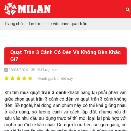
Trang chủ
Tin tức
Tư vấn chọn quạt trần
Quạt Trần 3 Cánh Có Đèn Và Không Đèn Khác
Gì?
28/05/2026
194
Lượt xem
Đánh giá bài viết này
Khi tìm mua
quạt trần 3 cánh
khách hàng lại phải phân vân
giữa chọn quạt trần 3 cánh có đèn và quạt trần 3 cánh không
đèn. Bề ngoài, hai dòng sản phẩm này có thể khá giống nhau
ở kiểu dáng, số lượng cánh và cách lắp đặt, nhưng nếu đi
sâu vào nhu cầu sử dụng thực tế thì mỗi loại lại phù hợp với
một mục đích khác nhau. Có người ưu tiên sự gọn gàng, có