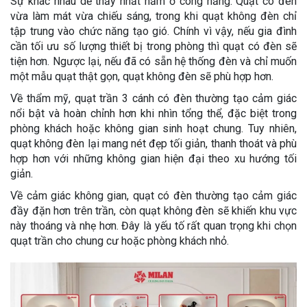
Sự khác nhau dễ thấy nhất nằm ở công năng. Quạt có đèn
vừa làm mát vừa chiếu sáng, trong khi quạt không đèn chỉ
tập trung vào chức năng tạo gió. Chính vì vậy, nếu gia đình
cần tối ưu số lượng thiết bị trong phòng thì quạt có đèn sẽ
tiện hơn. Ngược lại, nếu đã có sẵn hệ thống đèn và chỉ muốn
một mẫu quạt thật gọn, quạt không đèn sẽ phù hợp hơn.
Về thẩm mỹ, quạt trần 3 cánh có đèn thường tạo cảm giác
nổi bật và hoàn chỉnh hơn khi nhìn tổng thể, đặc biệt trong
phòng khách hoặc không gian sinh hoạt chung. Tuy nhiên,
quạt không đèn lại mang nét đẹp tối giản, thanh thoát và phù
hợp hơn với những không gian hiện đại theo xu hướng tối
giản.
Về cảm giác không gian, quạt có đèn thường tạo cảm giác
đầy đặn hơn trên trần, còn quạt không đèn sẽ khiến khu vực
này thoáng và nhẹ hơn. Đây là yếu tố rất quan trọng khi chọn
quạt trần cho chung cư hoặc phòng khách nhỏ.