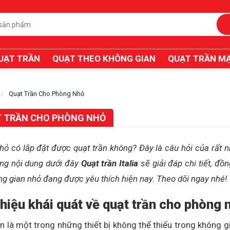
UẠT TRẦN
QUẠT THEO KHÔNG GIAN
QUẠT TRẦN MẠ
Quạt Trần Cho Phòng Nhỏ
 TRẦN CHO PHÒNG NHỎ
hỏ có lắp đặt được quạt trần không? Đây là câu hỏi của rất
ong nội dung dưới đây
Quạt trần Italia
sẽ giải đáp chi tiết, đồ
g gian nhỏ đang được yêu thích hiện nay. Theo dõi ngay nhé!
thiệu khái quát về quạt trần cho phòng 
n là một trong những thiết bị không thể thiếu trong không g