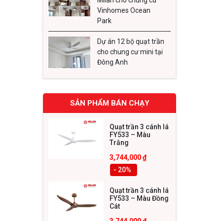
Vinhomes Ocean
Park
Dự án 12 bộ quạt trần
cho chung cư mini tại
Đông Anh
SẢN PHẨM BÁN CHẠY
Quạt trần 3 cánh lá
Thiết
FY533 – Màu
Trắng
giấu c
3,744,000
₫
Chất 
- 20
%
chống
Quạt trần 3 cánh lá
Độ dà
FY533 – Màu Đồng
hạn c
Cát
nhưng
3,744,000
₫