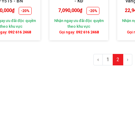
FY515 - BN
- KĐ
vàng
0,000
₫
7,090,000
₫
22,9
-20%
-20%
ay ưu đãi độc quyền
Nhận ngay ưu đãi độc quyền
Nhận n
theo khu vực
theo khu vực
ngay:
092 616 2468
Gọi ngay:
092 616 2468
Gọi 
‹
1
2
›
t trần này hiện nay được sản xuất bởi các chất liệu cao cấ
 với nhiều kiểu dáng khác nhau, từ các chất liệu gỗ tự nhiê
kim không gỉ, nhôm, đồng, Niken,... Quạt sử dụng động cơ AC