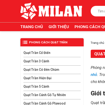
TRANG CHỦ
GIỚI THIỆU
PHONG CÁCH Q
PHONG CÁCH QUẠT TRẦN
Trang chủ
Quạt Trần Cổ Điển
QUẠT
Quạt Trần 3 Cánh
Phòng n
Quạt Trần Có Đèn Chùm
nhỏ
. Tr
Quạt Trần Hiện Đại
cho khôn
Quạt Trần 5 Cánh
Giới 
Quạt Trần Cánh Gỗ Tự Nhiên
Quạt trầ
Quạt Trần Cánh Gỗ Plywood