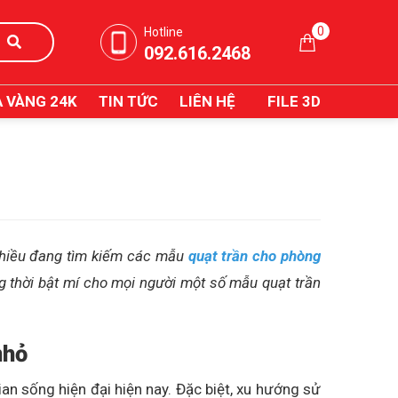
0
Hotline
092.616.2468
 VÀNG 24K
TIN TỨC
LIÊN HỆ
FILE 3D
 nhiều đang tìm kiếm các mẫu
quạt trần cho phòng
ng thời bật mí cho mọi người một số mẫu quạt trần
nhỏ
ian sống hiện đại hiện nay. Đặc biệt, xu hướng sử