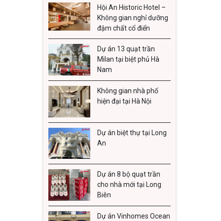
Hội An Historic Hotel –
điện nă
Không gian nghỉ dưỡng
đậm chất cổ điển
Trên th
cánh, qu
Dự án 13 quạt trần
Milan tại biệt phủ Hà
vẫn tiế
Nam
trang tr
Không gian nhà phố
Đặc 
hiện đại tại Hà Nội
Đặc trư
Dự án biệt thự tại Long
Dưới đâ
An
1. Ph
Dự án 8 bộ quạt trần
Một tro
cho nhà mới tại Long
Biên
Dự án Vinhomes Ocean