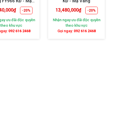
 FY966 KĐ - Mạ
KĐ - Mạ Vàng
Vàng
40,000
₫
13,480,000
₫
-20%
-20%
gay ưu đãi độc quyền
Nhận ngay ưu đãi độc quyền
theo khu vực
theo khu vực
ngay:
092 616 2468
Gọi ngay:
092 616 2468
p, rất an an toàn người sử dụng. Cánh quạt được
n, gỗ Plywood, nhựa ABS cao cấp,... Thân quạt làm
 hoặc DC hoạt động vô cùng êm ái, siêu tiết kiệm