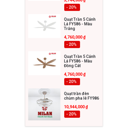
- 20
%
Số lư
2. Ph
Quạt Trần 5 Cánh
Lá FY586 - Màu
Trắng
Thân qu
4,760,000
₫
khắc ho
- 20
%
không c
cho khô
Quạt Trần 5 Cánh
Lá FY586 - Màu
Đồng Cát
4,760,000
₫
- 20
%
Quạt trần đèn
chùm pha lê FY986
10,944,000
₫
- 20
%