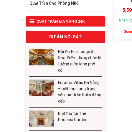
Quạt Trần Cho Phòng Nhỏ
5,59
Nhận ng
QUẠT TRẦN MẠ VÀNG 24K
Gọi 
DỰ ÁN NỔI BẬT
Hội An Eco Lodge &
Spa: Điểm dừng chân lý
tưởng giữa lòng phố
cổ
Furama Villas Đà Nẵng
– biệt thự sang trọng
với quạt trần Italia đẳng
cấp
Mẫu quạ
Biệt thự tại The
Phoenix Garden
thiết kế
từ hợp 