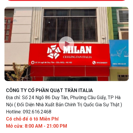
CÔNG TY CỔ PHẦN QUẠT TRẦN ITALIA
Địa chỉ: Số 24 Ngõ 86 Duy Tân, Phường Cầu Giấy, TP Hà
Nội ( Đối Diện Nhà Xuất Bản Chính Trị Quốc Gia Sự Thật )
Hotline: 092.616.2468
Có chỗ để ô tô Miễn Phí
Mở cửa: 8:00 AM - 21:00 PM