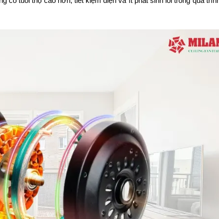
ng có tuổi thọ cao hơn, tiết kiệm điện và ít phát sinh lỗi trong quá trìn