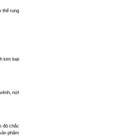
 thể rung 
 kim loại 
vênh, nứt 
 độ chắc 
sản phẩm 