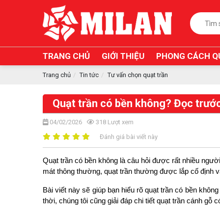
TRANG CHỦ
GIỚI THIỆU
PHONG CÁCH Q
Trang chủ
Tin tức
Tư vấn chọn quạt trần
Quạt trần có bền không? Đọc trước
04/02/2026
318
Lượt xem
Đánh giá bài viết này
Quạt trần có bền không là câu hỏi được rất nhiều người
mát thông thường, quạt trần thường được lắp cố định và 
Bài viết này sẽ giúp bạn hiểu rõ quạt trần có bền không 
thời, chúng tôi cũng giải đáp chi tiết quạt trần cánh 