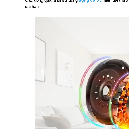
động cơ DC
Các dòng quạt trần sử dụng 
 hiện đại thườ
dài hạn.