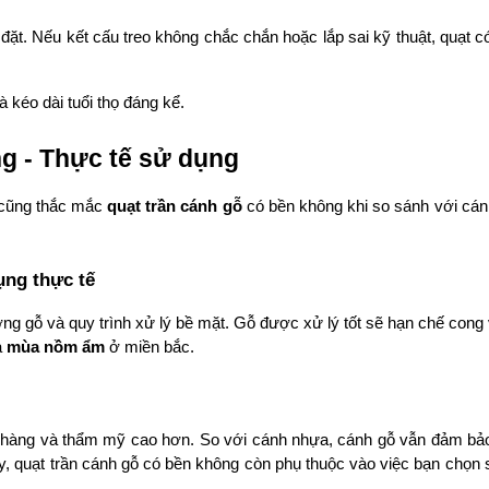
đặt. Nếu kết cấu treo không chắc chắn hoặc lắp sai kỹ thuật, quạt có
 kéo dài tuổi thọ đáng kể.
ng - Thực tế sử dụng
 cũng thắc mắc 
quạt trần cánh gỗ
 có bền không khi so sánh với cánh
ụng thực tế
ng gỗ và quy trình xử lý bề mặt. Gỗ được xử lý tốt sẽ hạn chế cong 
 
mùa nồm ẩm
 ở miền bắc.
 nhàng và thẩm mỹ cao hơn. So với cánh nhựa, cánh gỗ vẫn đảm bảo
y, quạt trần cánh gỗ có bền không còn phụ thuộc vào việc bạn chọn 