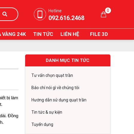
0
Hotline
092.616.2468
 VÀNG 24K
TIN TỨC
LIÊN HỆ
FILE 3D
DANH MỤC TIN TỨC
Tư vấn chọn quạt trần
Báo chí nói gì về chúng tôi
ết bị làm 
Hướng dẫn sử dụng quạt trần
t.
Tin tức & sự kiện
dài. Đồng 
h.
Tuyển dụng