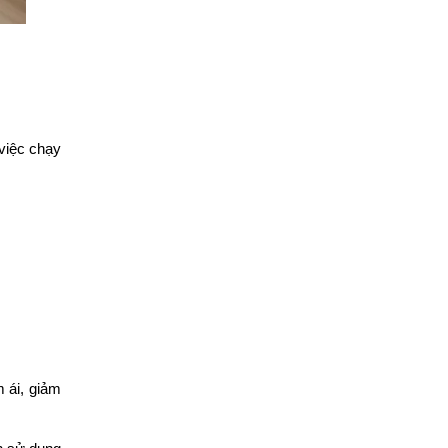
việc chạy 
ái, giảm 