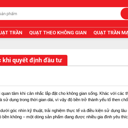
UẠT TRẦN
QUẠT THEO KHÔNG GIAN
QUẠT TRẦN MẠ
 khi quyết định đầu tư
 quan tâm khi cân nhắc lắp đặt cho không gian sống. Khác với các thi
sử dụng trong thời gian dài, vì vậy độ bền trở thành yếu tố then chố
dưới góc nhìn kỹ thuật, trải nghiệm thực tế và điều kiện sử dụng lâu 
gỗ có bền không – một dòng sản phẩm đang được nhiều gia đình yêu thíc