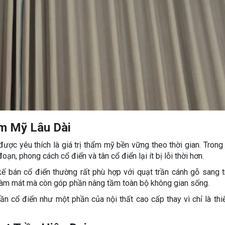
ẩm Mỹ Lâu Dài
được yêu thích là giá trị thẩm mỹ bền vững theo thời gian. Trong 
ạn, phong cách cổ điển và tân cổ điển lại ít bị lỗi thời hơn.
ế bán cổ điển thường rất phù hợp với quạt trần cánh gỗ sang t
 làm mát mà còn góp phần nâng tầm toàn bộ không gian sống.
ần cổ điển như một phần của nội thất cao cấp thay vì chỉ là thiế