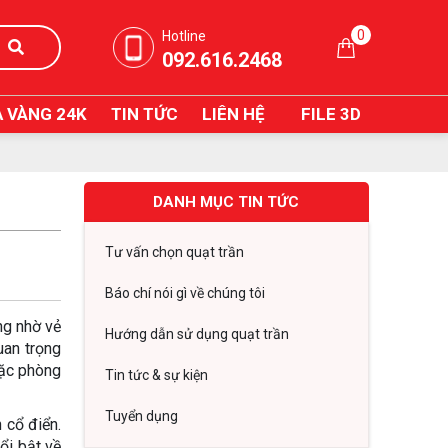
0
Hotline
092.616.2468
 VÀNG 24K
TIN TỨC
LIÊN HỆ
FILE 3D
DANH MỤC TIN TỨC
Tư vấn chọn quạt trần
Báo chí nói gì về chúng tôi
ng nhờ vẻ
Hướng dẫn sử dụng quạt trần
uan trọng
oặc phòng
Tin tức & sự kiện
Tuyển dụng
 cổ điển.
ổi bật về