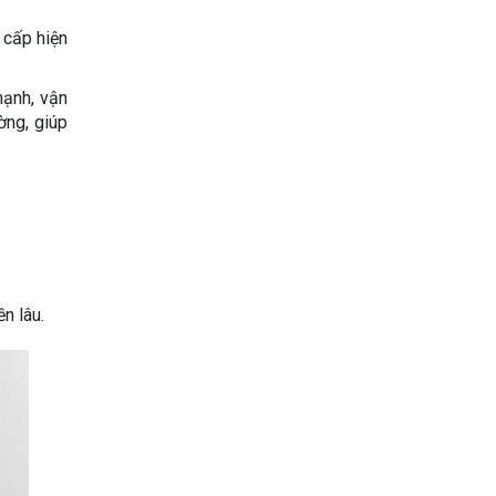
 cấp hiện
mạnh, vận
ờng, giúp
n lâu.