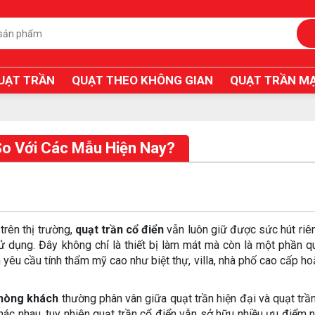
UẠT TRẦN
QUẠT THEO KHÔNG GIAN
QUẠT TRẦN MẠ
So Với Các Mẫu Hiện Nay?
trên thị trường,
quạt trần cổ điển
vẫn luôn giữ được sức hút riê
sử dụng. Đây không chỉ là thiết bị làm mát mà còn là một phần q
an yêu cầu tính thẩm mỹ cao như biệt thự, villa, nhà phố cao cấp h
phòng khách
thường phân vân giữa quạt trần hiện đại và quạt trần
ác nhau, tuy nhiên quạt trần cổ điển vẫn sở hữu nhiều ưu điểm n