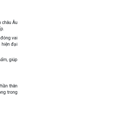
h châu Âu
ấp.
 đóng vai
 hiện đại
hẩm, giúp
Phần thân
ọng trong