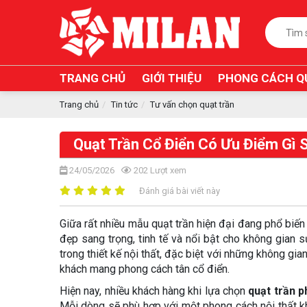
TRANG CHỦ
GIỚI THIỆU
PHONG CÁCH Q
Trang chủ
Tin tức
Tư vấn chọn quạt trần
Quạt Trần Cổ Điển Có Ưu Điểm Gì 
24/05/2026
202
Lượt xem
Đánh giá bài viết này
Giữa rất nhiều mẫu quạt trần hiện đại đang phổ biến 
đẹp sang trọng, tinh tế và nổi bật cho không gian 
trong thiết kế nội thất, đặc biệt với những không gi
khách mang phong cách tân cổ điển.
Hiện nay, nhiều khách hàng khi lựa chọn
quạt trần 
Mỗi dòng sẽ phù hợp với một phong cách nội thất kh