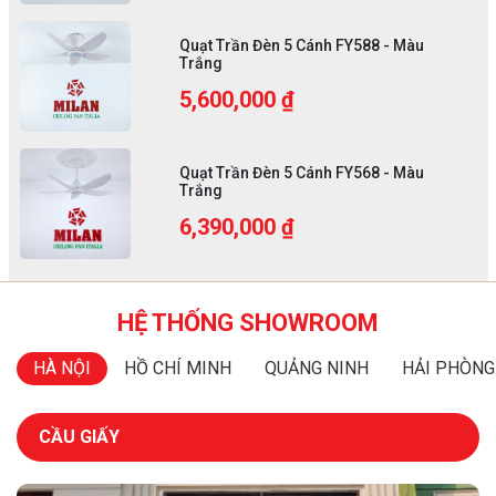
Quạt Trần Đèn 5 Cánh FY588 - Màu
Trắng
5,600,000 ₫
Quạt Trần Đèn 5 Cánh FY568 - Màu
Trắng
6,390,000 ₫
HỆ THỐNG SHOWROOM
HÀ NỘI
HỒ CHÍ MINH
QUẢNG NINH
HẢI PHÒNG
CẦU GIẤY