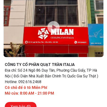
CÔNG TY CỔ PHẦN QUẠT TRẦN ITALIA
Địa chỉ: Số 24 Ngõ 86 Duy Tân, Phường Cầu Giấy, TP Hà
Nội ( Đối Diện Nhà Xuất Bản Chính Trị Quốc Gia Sự Thật )
Hotline: 092.616.2468
Có chỗ để ô tô Miễn Phí
Mở cửa: 8:00 AM - 21:00 PM
Xem bản đồ